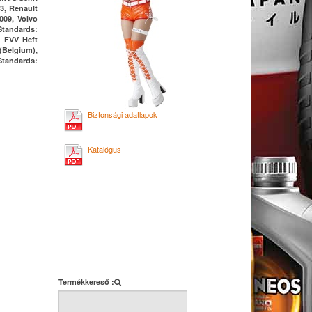
3, Renault
009, Volvo
Standards:
: FVV Heft
(Belgium),
Standards:
Biztonsági adatlapok
Katalógus
Termékkereső :