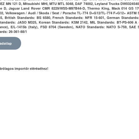
 MEZ MN 121 D, Mitsubishi MHI, MTU MTL 5048, DAF 74002, Leyland Trucks DW0324540
ype D, Jaguar Land Rover CMR 8229/WSS-M97B44-D, Thermo King, Mack 014 GS 17
002, Volkswagen / Audi / Skoda / Seat / Porsche TL-774 D=G12/TL-774 F=G12+ ASTM 
5, British Standards: BS 6580, French Standards: NFR 15-601, German Standards
tandards: JASO M325, Korean Standards: KSM 2142, MIL Standards: BT-PS-606 A 
nce), E/L-1415b (Italy), FSD 8704 (Sweden), NATO Standards: NATO S-759, SAE 
rds: 26-361-88/1
adatlap
árólagos importőr eléréséhez!