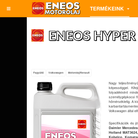
TERMÉKEINK
ENEOS HYPER
Fagyálló
Volkswagen
Motorolaj/Renault
Nagy teljesítmény
képességgel. Kife
folyadékként mind
személygépkocsi flo
hőmérsékletig. A k
karbantartásmente
Volkswagen által elf
Specifikációk és 
Daimler Mercedes-
Holland MAT3624
Kobelco, Komats