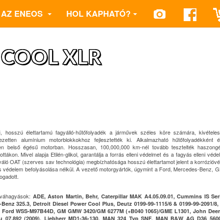
AZ ENEOS
HOL KAPHATÓ?
 COOL XLR
ű, hosszú élettartamú fagyálló-hűtőfolyadék a járművek széles köre számára, kivétele
jezetten alumínium motorblokkokhoz fejlesztették ki. Alkalmazható hűtőfolyadékként 
en belső égésű motorban. Hosszasan, 100,000,000 km-nél tovább tesztelték haszong
ttákon. Mivel alapja Etilén-glikol, garantálja a forrás elleni védelmet és a fagyás elleni véd
iváló OAT (szerves sav technológia) megbízhatósága hosszú élettartamot jelent a korrózióv
s védelem befolyásolása nélkül. A vezető motorgyártók, úgymint a Ford, Mercedes-Benz,
ogadott.
jóváhagyások:
ADE, Aston Martin, Behr, Caterpillar MAK A4.05.09.01, Cummins IS Ser
Benz 325.3, Detroit Diesel Power Cool Plus, Deutz 0199-99-1115/6 & 0199-99-2091/8
, Ford WSS-M97B44D, GM GMW 3420/GM 6277M (+B040 1065)/GME L1301, John Deer
u 07.892 (2009), Liebherr MD1-36-130, MAN 324 Typ SNF, MAN B&W AG D36 5600