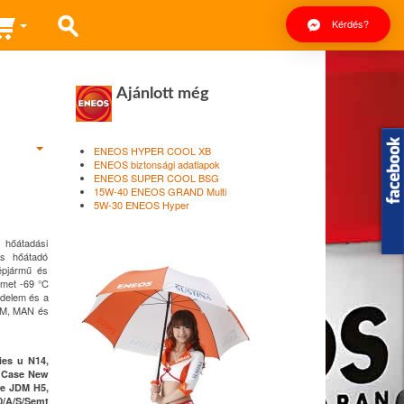
Kérdés?
Ajánlott még
ENEOS HYPER COOL XB
ENEOS biztonsági adatlapok
ENEOS SUPER COOL BSG
15W-40 ENEOS GRAND Multi
5W-30 ENEOS Hyper
s hőátadási
és hőátadó
épjármű és
elmet -69 °C
édelem és a
 GM, MAN és
ies u N14,
, Case New
e JDM H5,
/A/S/Semt