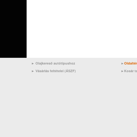
► Olajkereső autótípushoz
►
Oldalté
►
Vásárlás feltételei (ÁSZF)
►
Kosár t