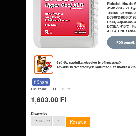
Pielstick, Mazda
41-01-001/- -S T
Trucks 128 6083/
D3306/D4656/D498
R443, Japanese S
DCSEA 615/C (Fra
J1034, UNE Standa
PDS termék 
Szűrőt, autóalkatrészeket is választana?
További kedvezményért kattintson az ikonra a kiz
f
Share
Cikkszám:
E.COOL.XLR/1
1,603.00 Ft
Kiszerelés: