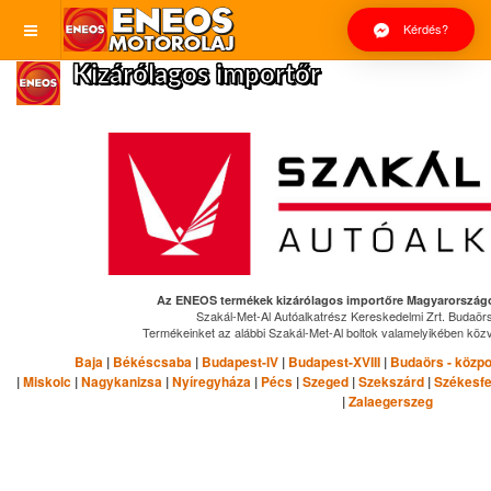
Kérdés?
Kizárólagos importőr
Az ENEOS termékek kizárólagos importőre Magyarországon
Szakál-Met-Al Autóalkatrész Kereskedelmi Zrt. Budaörs
Termékeinket az alábbi Szakál-Met-Al boltok valamelyikében közv
Baja
|
Békéscsaba
|
Budapest-IV
|
Budapest-XVIII
|
Budaörs - közpo
|
Miskolc
|
Nagykanizsa
|
Nyíregyháza
|
Pécs
|
Szeged
|
Szekszárd
|
Székesfe
|
Zalaegerszeg