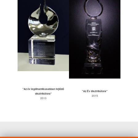
"Az év legdinamikusabban fejlődő
"Az Év disztribútora"
disztribútora"
2015
2013