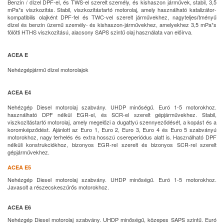
Benzin / dízel DPF-el, és TWS-el szerelt személy, és kishaszon járművek, stabil, 3,5
mPa*s viszkozitás. Stabil, viszkozitástartó motorolaj, amely használható katalizátor-
kompatibilis olajként DPF-fel és TWC-vel szerelt járművekhez, nagyteljesítményű
dízel és benzin üzemű személy- és kishaszon-járművekhez, amelyekhez 3,5 mPa*s
fölötti HTHS viszkozitású, alacsony SAPS szintű olaj használata van előírva.
ACEA E
Nehézgépjármű dízel motorolajok
ACEA E4
Nehézgép Diesel motorolaj szabvány. UHDP minőségű. Euró 1-5 motorokhoz.
használható DPF nélkül EGR-el, és SCR-el szerelt gépjárművekhez. Stabil,
viszkozitástartó motorolaj, amely megelőzi a dugattyú szennyeződését, a kopást és a
koromképződést. Ajánlott az Euro 1, Euro 2, Euro 3, Euro 4 és Euro 5 szabványú
motorokhoz, nagy terhelés és extra hosszú csereperiódus alatt is. Használható DPF
nélküli konstrukciókhoz, bizonyos EGR-rel szerelt és bizonyos SCR-rel szerelt
gépjárművekhez.
ACEA E5
Nehézgép Diesel motorolaj szabvány. UHDP minőségű. Euró 1-5 motorokhoz.
Javasolt a részecskeszűrős motorokhoz.
ACEA E6
Nehézgép Diesel motorolaj szabvány. UHDP minőségű, közepes SAPS szintű. Euró