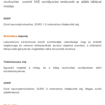
viszkozitás
szerinti SAE osztályozási rendszerét az alábbi táblázat
mutatja:
SHDP
Dízel haszonjárművekhez, EURO 1-2 motorokhoz kifejlesztett olaj.
Szintetikus
alapolaj
Laboratóriumi körülmények között szintetizálják. Jelentősége, hogy az öröklött
tulajdonságú és nehezen befolyásolható ásványi olajokkal szemben, a különböző
felhasználói igényeknek megfelelően előre tervezhető struktúra.
Többfokozatú olaj
Egyaránt megfelel a meleg, és a hideg viszkozitási osztályokban előírt
követelményeknek.
UHDP
Dízel haszonjárművekhez, EURO 3 motorokhoz kifejlesztett olaj. Magas szintű
adalékolással.