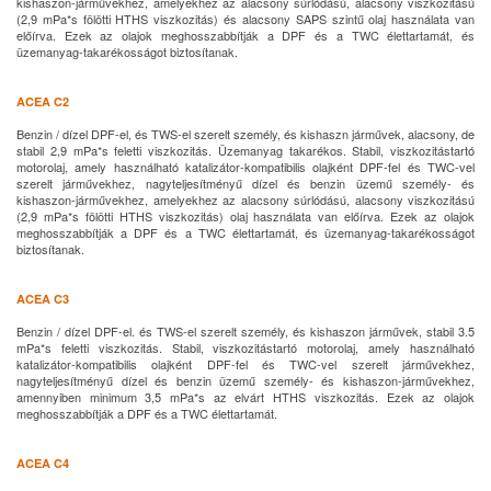
kishaszon-járművekhez, amelyekhez az alacsony súrlódású, alacsony viszkozitású
(2,9 mPa*s fölötti HTHS viszkozitás) és alacsony SAPS szintű olaj használata van
előírva. Ezek az olajok meghosszabbítják a DPF és a TWC élettartamát, és
üzemanyag-takarékosságot biztosítanak.
ACEA C2
Benzin / dízel DPF-el, és TWS-el szerelt személy, és kishaszn járművek, alacsony, de
stabil 2,9 mPa*s feletti viszkozitás. Üzemanyag takarékos. Stabil, viszkozitástartó
motorolaj, amely használható katalizátor-kompatibilis olajként DPF-fel és TWC-vel
szerelt járművekhez, nagyteljesítményű dízel és benzin üzemű személy- és
kishaszon-járművekhez, amelyekhez az alacsony súrlódású, alacsony viszkozitású
(2,9 mPa*s fölötti HTHS viszkozitás) olaj használata van előírva. Ezek az olajok
meghosszabbítják a DPF és a TWC élettartamát, és üzemanyag-takarékosságot
biztosítanak.
ACEA C3
Benzin / dízel DPF-el. és TWS-el szerelt személy, és kishaszon járművek, stabil 3.5
mPa*s feletti viszkozitás. Stabil, viszkozitástartó motorolaj, amely használható
katalizátor-kompatibilis olajként DPF-fel és TWC-vel szerelt járművekhez,
nagyteljesítményű dízel és benzin üzemű személy- és kishaszon-járművekhez,
amennyiben minimum 3,5 mPa*s az elvárt HTHS viszkozitás. Ezek az olajok
meghosszabbítják a DPF és a TWC élettartamát.
ACEA C4