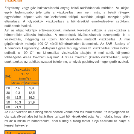
Viszkozitás
Folyékony, vagy gáz halmazállapotú anyag belső súrlódásának mértéke. Az olajok
egyik legfontosabb jellemzője a viszkozitás, ami nem más, a belső rétegek
egymáshoz képest való elcsúsztatásnál fellépő -súrlódás jellegű- mozgást gátló
ellenállása. A folyadékok viszkozitása a hőmérséklet emelkedésével csökken,
csökkenésével nő.
Azt az olajat tekintjük értékesebbnek, melynek kevésbé változik a viszkozitása a
hőmérséklet-változás hatására. A motorolajok kiválaszásának szempontja is a
viszkozitás, mégpedig az üzemi hőmérsékleten mutatott viszkozitás. A mai
gépjárművek motorjai 100 C° körüli hőmérsékleten üzemelnek. Az SAE (Society of
Automotive Engineering -Autóipari Egyesület) úgynevezett viszkozitási fokozatokat
definiált a 100 C° -os kinematikai viszkozitás alapján. A mai autók túlnyomó
többségébe 40-es fokozatú olaj való. A 30-as fokozatú (kisebb viszkozitású) olajat
csak azokba az autókba szabad beletenne, amelyek gépkönyvei megengedik azokat.
Viszkozitás 100
°C-on
SAE
(mm²/s)
Minimum
Maximum
20
5,6
9,3
30
9,3
12,5
40
12,5
16,3
50
16,3
21,9
60
21,9
Az SAE vezette be a hideg viselkedésre vonatkozó téli fokozatokat. Ez lényegében az
olaj szivattyúzhatósági határához tartozó hőmérsékletet adja. Azt mutatja, hogy télen
mi az a minimum hőmérséklet, ahol a még a hideg motor tudja szállítani az olajat a
kenési helyekre.
SAE
Hőmérséklet