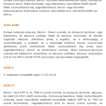
Európai motorolaj szabvány. Benzin / közvetlen befecskendezésű Diesel. Személy és
kishaszon jármű. Stabil viszkozitás, nagy teljesítmény, használható A3/B3 helyett.
Stabil, viszkozitástartó olaj, nagyteljesítményű, benzin- vagy közvetlen
befecskendezős dízelmotorok számára. Használható ott is, ahol ACEA A3/B3 van
előírva.
ACEA A5/B5
Európai motorolaj szabvány. Benzin / Diesel. személy, és kishaszon járművek, nagy
teljesítmény, de alacsony súrlódás. Stabil, de alacsony viszkozitás. Az előzőek
szigorúbb változata. Jelentősen javítja a dugattyú, és a siklócsapágy, a
vezérműtengely, a szelepek, és a motorolajjal érintkező összes csúszó,kopó
alkatrészek üzemi körülményeit. Stabil, viszkozitástartó olaj, amely olyan
nagyteljesítményű, benzin- és dízelmotoros személy- illetve kishaszon-járművek
számára lett kifejlesztve, amelyekhez az alacsony súrlódású, alacsony viszkozitású
(2,9 és 3,5 mPa*s közötti HTHS viszkozitás) olaj használata megengedett.
ACEA C
C: katalizátor kompatibilis olajok C1,C2,C3,C4
ACEA C1
Benzin / dízel DPF-el, és TWS-el szerelt személy, és kishaszon járművek, alacsony,
de stabil 2,9 mPa*s feletti viszkozitás. Üzemanyag takarékos. Stabil, viszkozitástartó
motorolaj, amely használható katalizátor-kompatibilis olajként DPF-fel és TWC-vel
szerelt járművekhez, nagyteljesítményű dízel és benzin üzemű személy- és