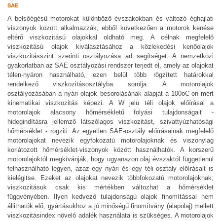
SAE
A belsőégésű motorokat különböző évszakokban és változó éghajlati
viszonyok között alkalmazzák, ebből következően a motorok kenése
eltérő
viszkozitású
olajokkal oldható meg. A célnak megfelelő
viszkozitás
ú olajok kiválasztásához a közlekedési kenőolajok
viszkozitás
szint szerinti osztályozása ad segítséget. A nemzetközi
gyakorlatban az SAE osztályozási rendszer terjedt el, amely az olajokat
télen-nyáron használható, ezen belül több rögzített határokkal
rendelkező
viszkozitás
osztályba sorolja. A motorolajok
osztályozásában a nyári olajok besorolásának alapját a 100oC-on mért
kinematikai viszkozitás képezi. A W jelü téli olajok előírásai a
motorolajok alacsony hőmérsékletű folyási tulajdonságait -
hidegindításra jellemző látszólagos
viszkozitás
t, szivattyúzhatósági
hőmérséklet - rögziti. Az egyetlen SAE-osztály előírásainak megfelelő
motorolajokat nevezik egyfokozatú
motorolaj
oknak és viszonylag
korlátozott hőmérséklet-viszonyok között használhatók. A korszerű
motorolajoktól megkívánják, hogy ugyanazon olaj évszaktól függetlenül
felhasználható legyen, azaz egy nyári és egy téli osztály előírásait is
kielégitse. Ezeket az olajokat nevezik többfokozatú motorolajoknak;
viszkozitás
uk csak kis mértékben változhat a hőmérséklet
függvényében. Ilyen kedvező tulajdonságú olajok finomítással nem
állithatók elő, gyártásukhoz a jó minőségű finomítvány (alapolaj) mellett
viszkozitásindex növelő adalék használata is szükséges. A motorolajok