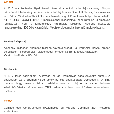
API SN
A 2010 óta érvénybe lépett benzin üzemű amerikai motorolaj szabvány. Magas
hőmérséklet tartományban üzemelő motorolajoknál csökkentett üledék, és lerakódás
képződés. Minden korábbi API szabványnak megfelelő motorolaj helyett használható.
"RESOURSE CONSERVING" megjelöléssel kiegészítve, csökkenti az üzemanyag
fogyasztást, védi a turbófeltöltőt, használata alkalmas kipufogó utókezelő
rendszerekhez, E-85-ös kategóriáig. Megfelel bioetanollal üzemelő motorokhoz is.
Ásványi alapolaj
Alacsony költségen finomított teljesen ásványi eredetű, a kitermelési helytől erősen
befolyásolt minőségű olaj. Tulajdonságai nehezen kiszámíthatóak, változóak.
Viszkozitási indexe 90-100
Bázisszám
(TBN = teljes bázisszám) A levegő, és az üzemanyag égés savasító hatású. A
bázisszám az a savmennyiség amely az olaj bázikusságát semlegesíti.. A TBN
mutatja, hogy mennyi bázis tartaléka van az olajnak a savas hatások
közömbösítésére. A motorolaj TBN tartalma a használat közben folyamatosan
csökken.
CCMC
Comitée des Constructeurs d’Automobile du Marché Commun (EU) motorolaj
szabványa