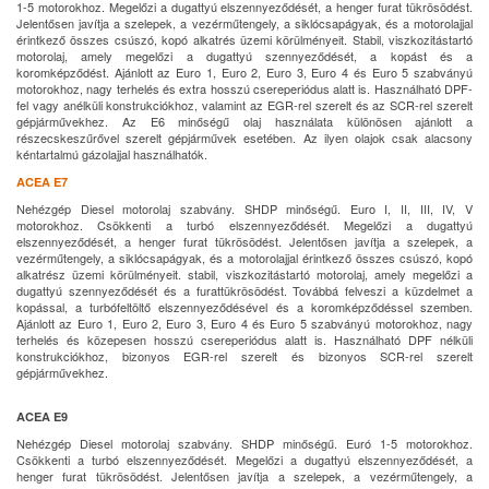
1-5 motorokhoz. Megelőzi a dugattyú elszennyeződését, a henger furat tükrösödést.
Jelentősen javítja a szelepek, a vezérműtengely, a siklócsapágyak, és a motorolajjal
érintkező összes csúszó, kopó alkatrés üzemi körülményeit. Stabil, viszkozitástartó
motorolaj, amely megelőzi a dugattyú szennyeződését, a kopást és a
koromképződést. Ajánlott az Euro 1, Euro 2, Euro 3, Euro 4 és Euro 5 szabványú
motorokhoz, nagy terhelés és extra hosszú csereperiódus alatt is. Használható DPF-
fel vagy anélküli konstrukciókhoz, valamint az EGR-rel szerelt és az SCR-rel szerelt
gépjárművekhez. Az E6 minőségű olaj használata különösen ajánlott a
részecskeszűrővel szerelt gépjárművek esetében. Az ilyen olajok csak alacsony
kéntartalmú gázolajjal használhatók.
ACEA E7
Nehézgép Diesel motorolaj szabvány. SHDP minőségű. Euro I, II, III, IV, V
motorokhoz. Csökkenti a turbó elszennyeződését. Megelőzi a dugattyú
elszennyeződését, a henger furat tükrösödést. Jelentősen javítja a szelepek, a
vezérműtengely, a siklócsapágyak, és a motorolajjal érintkező összes csúszó, kopó
alkatrész üzemi körülményeit. stabil, viszkozitástartó motorolaj, amely megelőzi a
dugattyú szennyeződését és a furattükrösödést. Továbbá felveszi a küzdelmet a
kopással, a turbófeltöltő elszennyeződésével és a koromképződéssel szemben.
Ajánlott az Euro 1, Euro 2, Euro 3, Euro 4 és Euro 5 szabványú motorokhoz, nagy
terhelés és közepesen hosszú csereperiódus alatt is. Használható DPF nélküli
konstrukciókhoz, bizonyos EGR-rel szerelt és bizonyos SCR-rel szerelt
gépjárművekhez.
ACEA E9
Nehézgép Diesel motorolaj szabvány. SHDP minőségű. Euró 1-5 motorokhoz.
Csökkenti a turbó elszennyeződését. Megelőzi a dugattyú elszennyeződését, a
henger furat tükrösödést. Jelentősen javítja a szelepek, a vezérműtengely, a