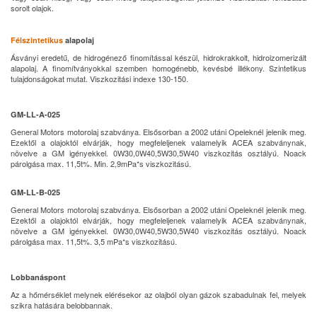
sorolt olajok.
Félszintetikus
alapolaj
Ásványi eredetű, de hidrogénező finomítással készül, hidrokrakkolt, hidroizomerizált
alapolaj. A finomítványokkal szemben homogénebb, kevésbé illékony. Szintetikus
tulajdonságokat mutat. Viszkozitási indexe 130-150.
GM-LL-A-025
General Motors motorolaj szabványa. Elsősorban a 2002 utáni Opeleknél jelenik meg.
Ezektől a olajoktól elvárják, hogy megfeleljenek valamelyik ACEA szabványnak,
növelve a GM igényekkel. 0W30,0W40,5W30,5W40 viszkozitás osztályú. Noack
párolgása max. 11,5t%. Min. 2,9mPa*s viszkozitású.
GM-LL-B-025
General Motors motorolaj szabványa. Elsősorban a 2002 utáni Opeleknél jelenik meg.
Ezektől a olajoktól elvárják, hogy megfeleljenek valamelyik ACEA szabványnak,
növelve a GM igényekkel. 0W30,0W40,5W30,5W40 viszkozitás osztályú. Noack
párolgása max. 11,5t%. 3,5 mPa*s viszkozitású.
Lobbanáspont
Az a hőmérséklet melynek elérésekor az olajból olyan gázok szabadulnak fel, melyek
szikra hatására belobbannak.