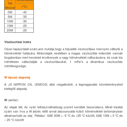
Téli
(°C)
fokozat
0W
-40
5W
-35
10W
-30
15W
-25
20W
-20
Viszkozitási index
Olyan tapasztalati szám,ami mutatja,hogy a folyadék viszkozitása mennyire változik a
hőmérséklet hatására. Motorolajok esetében a magas viszkozitás indexűek vannak
forgalomban mert kevésbé érzékenyek a nagy hőmérséklet változásokra, és csak kis
mértékben változtatják a viszkozitásukat. 1 mPa*s a dinamikus viszkozitás
mértékegysége.
W típusú alapolaj
A JX NIPPON OIL (ENEOS) által megalkotott, a legmagasabb követelményeket
kielégítő alapolaj.
(winter)
W
Az olajak téli, és nyári felhasználhatóság szerint kerültek besorolásra. Minél kisebb
szám van írva a W jelzés előtt annál alacsonyabb külső hőmérsékleti tartományban
alkalmazható az olaj. Például : SAE 30W = -5 °C és +35 °C között, SAE 10W = 0 °C és
– 20 °C között