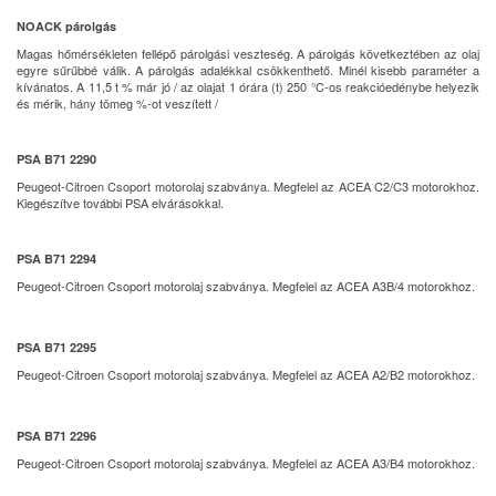
NOACK párolgás
Magas hőmérsékleten fellépő párolgási veszteség. A párolgás következtében az olaj
egyre sűrűbbé válik. A párolgás adalékkal csökkenthető. Minél kisebb paraméter a
kívánatos. A 11,5 t % már jó / az olajat 1 órára (t) 250 °C-os reakcióedénybe helyezik
és mérik, hány tömeg %-ot veszített /
PSA B71 2290
Peugeot-Citroen Csoport motorolaj szabványa. Megfelel az ACEA C2/C3 motorokhoz.
Kiegészítve további PSA elvárásokkal.
PSA B71 2294
Peugeot-Citroen Csoport motorolaj szabványa. Megfelel az ACEA A3B/4 motorokhoz.
PSA B71 2295
Peugeot-Citroen Csoport motorolaj szabványa. Megfelel az ACEA A2/B2 motorokhoz.
PSA B71 2296
Peugeot-Citroen Csoport motorolaj szabványa. Megfelel az ACEA A3/B4 motorokhoz.