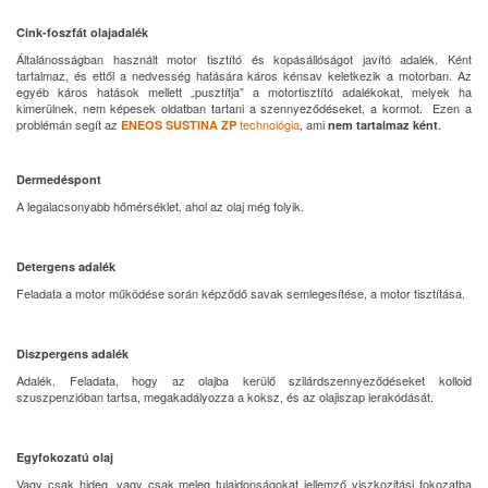
Cink-foszfát olajadalék
Általánosságban használt motor tisztító és kopásállóságot javító adalék. Ként
tartalmaz, és ettől a nedvesség hatására káros kénsav keletkezik a motorban. Az
egyéb káros hatások mellett „pusztítja” a motortisztító adalékokat, melyek ha
kimerülnek, nem képesek oldatban tartani a szennyeződéseket, a kormot. Ezen a
problémán segít az
technológia
, ami
.
ENEOS SUSTINA ZP
nem tartalmaz ként
Dermedéspont
A legalacsonyabb hőmérséklet, ahol az olaj még folyik.
Detergens adalék
Feladata a motor működése során képződő savak semlegesítése, a motor tisztítása.
Diszpergens adalék
Adalék. Feladata, hogy az olajba kerülő szilárdszennyeződéseket kolloid
szuszpenzióban tartsa, megakadályozza a koksz, és az olajiszap lerakódását.
Egyfokozatú olaj
Vagy csak hideg, vagy csak meleg tulajdonságokat jellemző viszkozitási fokozatba