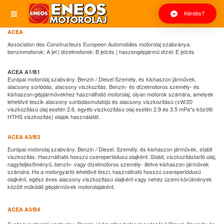
Kérdés?
ACEA
Associaton des Constructeurs Europeen Automobiles motorolaj szabványa.
benzinmotorok: A jel | dízelmotorok: B jelzés | haszongépjármű dízel: E jelzés
ACEA A1/B1
Európai motorolaj szabvány. Benzin / Diesel Személy, és kishaszon járművek,
alacsony súrlódás, alacsony viszkozitás. Benzin- és dízelmotoros személy- és
kishaszon-gépjárművekhez használható motorolaj, olyan motorok számára, amelyek
lehetővé teszik alacsony súrlódásmutatójú és alacsony viszkozitású (xW/20
viszkozitású olaj esetén 2.6, egyéb viszkozitású olaj esetén 2.9 és 3.5 mPa*s közötti
HTHS viszkozitás) olajok használatát.
ACEA A3/B3
Európai motorolaj szabvány. Benzin / Diesel. Személy, és kishaszon járművek, stabil
viszkozitás. Használható hosszú csereperiódusú olajként. Stabil, viszkozitástartó olaj,
nagyteljesítményű, benzin- vagy dízelmotoros személy- illetve kishaszon-járművek
számára. Ha a motorgyártó lehetővé teszi, használható hosszú csereperiódusú
olajként, egész éves alacsony viszkozitású olajként vagy nehéz üzemi körülmények
között működő gépjárművek motorolajaként.
ACEA A3/B4