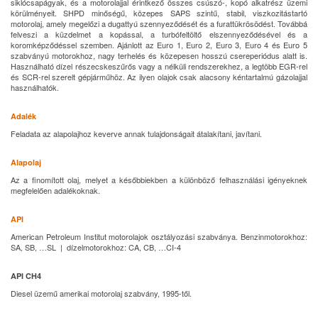
siklócsapágyak, és a motorolajjal érintkező összes csúszó-, kopó alkatrész üzemi
körülményeit. SHPD minőségű, közepes SAPS szintű, stabil, viszkozitástartó
motorolaj, amely megelőzi a dugattyú szennyeződését és a furattükrösödést. Továbbá
felveszi a küzdelmet a kopással, a turbófeltöltő elszennyeződésével és a
koromképződéssel szemben. Ajánlott az Euro 1, Euro 2, Euro 3, Euro 4 és Euro 5
szabványú motorokhoz, nagy terhelés és közepesen hosszú csereperiódus alatt is.
Használható dízel részecskeszűrős vagy a nélküli rendszerekhez, a legtöbb EGR-rel
és SCR-rel szerelt gépjárműhöz. Az ilyen olajok csak alacsony kéntartalmú gázolajjal
használhatók.
Adalék
Feladata az alapolajhoz keverve annak tulajdonságait átalakítani, javítani.
Alapolaj
Az a finomított olaj, melyet a későbbiekben a különböző felhasználási igényeknek
megfelelően adalékoknak.
API
American Petroleum Institut motorolajok osztályozási szabványa. Benzinmotorokhoz:
SA, SB, …SL | dízelmotorokhoz: CA, CB, …CI-4
API CH4
Diesel üzemű amerikai motorolaj szabvány, 1995-től.