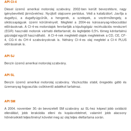
API CI-4
Diesel üzemű amerikai motorolaj szabvány. 2002-ben került bevezetésre, nagy
igénybevételű járművekhez. Nyújtott olajcsere periódus. Védi a
katalizátort. Javítja a
dugattyú, a dugattyúgyűrűk, a hengerek, a szelepek, a vezérműtengely, a
siklócsapágyak üzemi körülményeit. Megfelel a 2004-es károsanyag-kibocsátási
előírásoknak. A CI-4-es motorolajok fenntartják a kipufogógáz recirkulációs rendszert
(EGR) használó motorok várható élettartamát, és legfeljebb 0,5% tömeg kéntartalmú
gázolajjal együtt használható. A CI-4-nek megfelelő olajok megfelelnek a CD, CE, CF-
4, CG-4 és CH-4 szabványoknak is. Néhány CI-4-es olaj megfelel a CI-4 PLUS
előírásainak is.
API SJ
Benzin üzemű amerikai motorolaj szabvány.
API SL
Benzin üzemű amerikai motorolaj szabvány. Viszkozitás stabil, öregedés gátló és
üzemanyag fogyasztás csökkentő adalékot tartalmaz.
API SM
A 2004. november 30.-án bevezetett SM szabvány az SL-hez képest jobb oxidáció
ellenállást, jobb lerakódás elleni és kopásvédelmet, valamint jobb alacsony
hőmérsékleti teljesítményt követel meg az olaj teljes élettartama során.