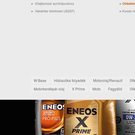
► Olajkereső autótípushoz
►
Oldalté
►
Vásárlás feltételei (ÁSZF)
►
Kosár t
W Base
Hidraulika folyadék
Motorolaj/Renault
0W
Motorkerékpár olaj
X Prime
Moto
Fagyálló
0W