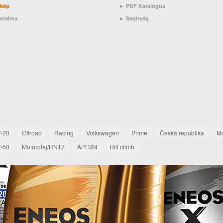
rkép
► PDF Katalógus
artalma
►
Segítség
-20
Offroad
Racing
Volkswagen
Prime
Česká republika
Mo
-50
Motorolaj/RN17
API SM
Hill climb