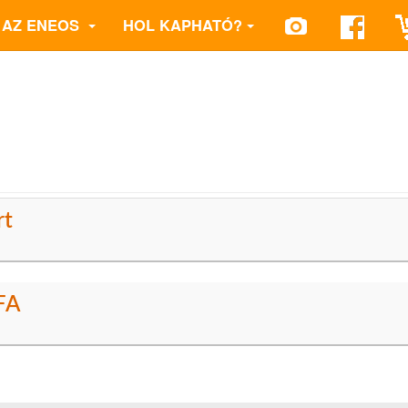
AZ ENEOS
HOL KAPHATÓ?
rt
FA