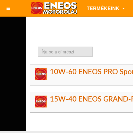
TERMÉKEINK
Írja
be
a
címrészt
10W-60 ENEOS PRO Spo
15W-40 ENEOS GRAND-