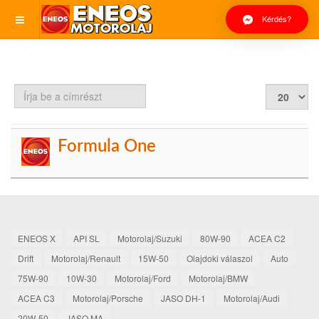
Kérdés?
Írja
Tételek
be
#
a
címrészt
Formula One
ENEOS X
API SL
Motorolaj/Suzuki
80W-90
ACEA C2
Drift
Motorolaj/Renault
15W-50
Olajdoki válaszol
Auto
75W-90
10W-30
Motorolaj/Ford
Motorolaj/BMW
ACEA C3
Motorolaj/Porsche
JASO DH-1
Motorolaj/Audi
20W-50
JASO MA