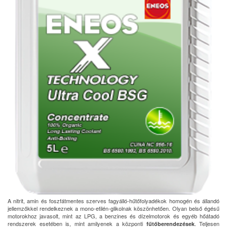
A nitrit, amin és foszfátmentes szerves fagyálló-hűtőfolyadékok homogén és állandó
jellemzőkkel rendelkeznek a mono-etilén-glikolnak köszönhetően. Olyan belső égésű
motorokhoz javasolt, mint az LPG, a benzines és dízelmotorok és egyéb hőátadó
rendszerek esetében is, mint amilyenek a központi
. Teljesen
fűtőberendezések