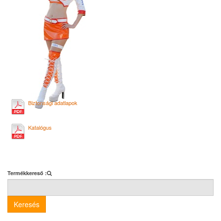
Biztonsági adatlapok
Katalógus
Termékkereső :
Keresés