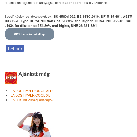
ártalmatlan a gumira, műanyagra, fémre, alumíniumra és ötvözetekre.
Specifikációk és jóváhagyások:
BS 6580:1992, BS 6580:2010, NF-R 15-601, ASTM
D3306-20 Type III for dilutions of 51.8v% and higher, CUNA NC 956-16, SAE
J1034 for dilutions of 51.8v% and higher, UNE 26-361-88/1
PDS termék adatlap
f
Share
Ajánlott még
ENEOS HYPER COOL XLR
ENEOS HYPER COOL XB
ENEOS biztonsági adatlapok