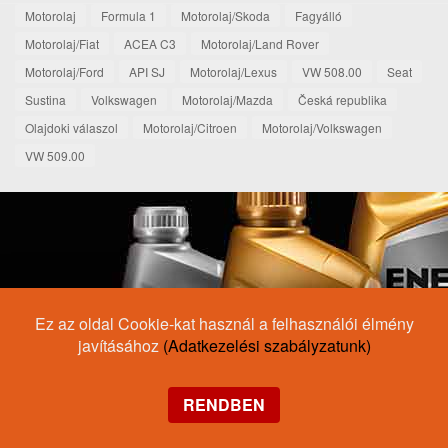
Motorolaj
Formula 1
Motorolaj/Skoda
Fagyálló
Motorolaj/Fiat
ACEA C3
Motorolaj/Land Rover
Motorolaj/Ford
API SJ
Motorolaj/Lexus
VW 508.00
Seat
Sustina
Volkswagen
Motorolaj/Mazda
Česká republika
Olajdoki válaszol
Motorolaj/Citroen
Motorolaj/Volkswagen
VW 509.00
Ez az oldal Cookie-kat használ a felhasználói élmény
javításához
(Adatkezelési szabályzatunk)
RENDBEN