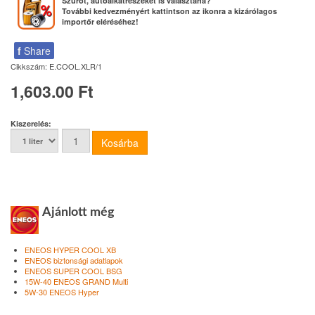
Szűrőt, autóalkatrészeket is választana?
További kedvezményért kattintson az ikonra a kizárólagos
importőr eléréséhez!
f
Share
Cikkszám:
E.COOL.XLR/1
1,603.00 Ft
Kiszerelés:
Ajánlott még
ENEOS HYPER COOL XB
ENEOS biztonsági adatlapok
ENEOS SUPER COOL BSG
15W-40 ENEOS GRAND Multi
5W-30 ENEOS Hyper