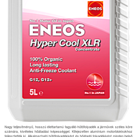
Nagy teljesítményű, hosszú élettartamú fagyálló-hűtőfolyadék a járművek széles köre
számára, kivételes hőátadási képességgel. Kifejezetten alumínium motorblokkokhoz
fejlesztették ki. Alkalmazható hűtőfolyadékként és hőátadó folyadékként minden belső