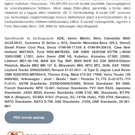
égésű motorban. Hosszasan, 100,000,000 km-nél tovább tesztelték haszongépjármű
és személygépkocsi flottákon. Mivel alapja Etilén-glikol, garantálja a forrás elleni
védelmet és a fagyás elleni védelmet -69 °C hőmérsékletig. A kiváló OAT (szerves
sav technológia) megbízhatósága hosszú élettartamot jelent a korrózióvédelem és a
karbantartásmentes védelem befolyásolása nélkül. A vezető motorgyártók, úgymint a
Ford, Mercedes-Benz, GM, MAN és Volkswagen által elfogadott.
Specifikációk és jóváhagyások:
ADE, Aston Martin, Behr, Caterpillar MAK
A4.05.09.01, Cummins IS Series u N14, Daimler Mercedes-Benz 325.3, Detroit
Diesel Power Cool Plus, Deutz 0199-99-1115/6 & 0199-99-2091/8, Case New
Holland MAT3624, Ford WSS-M97B44D, GM GMW 3420/GM 6277M (+B040
1065)/GME L1301, John Deere JDM H5, Kobelco, Komatsu 07.892 (2009),
Liebherr MD1-36-130, MAN 324 Typ SNF, MAN B&W AG D36 5600/A/S/Semt
Pielstick, Mazda MEZ MN 121 D, Mitsubishi MHI, MTU MTL 5048, DAF 74002,
Leyland Trucks DW03245403, Renault 41-01-001/- -S Type D, Jaguar Land Rover
CMR 8229/WSS-M97B44-D, Thermo King, Mack 014 GS 17009, Volvo Trucks 128
6083/002, Volkswagen / Audi / Skoda / Seat / Porsche TL-774 D=G12/TL-774
F=G12+ ASTM Standards: D3306/D4656/D4985, British Standards: BS 6580,
French Standards: NFR 15-601, German Standards: FVV Heft R443, Japanese
Standards: JASO M325, Korean Standards: KSM 2142, MIL Standards: BT-PS-
606 A (Belgium), DCSEA 615/C (France), E/L-1415b (Italy), FSD 8704 (Sweden),
NATO Standards: NATO S-759, SAE Standards: J1034, UNE Standards: 26-361-
88/1
PDS termék adatlap