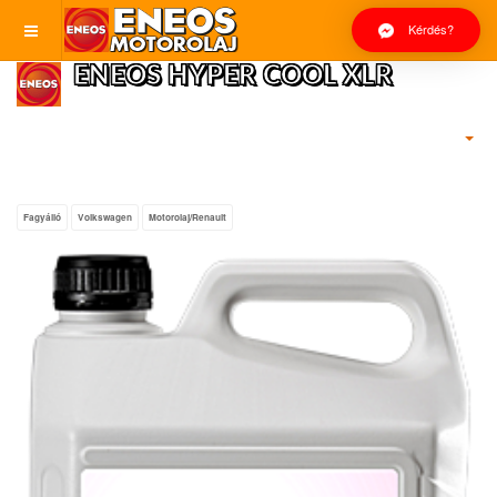
Kérdés?
ENEOS HYPER COOL XLR
Fagyálló
Volkswagen
Motorolaj/Renault