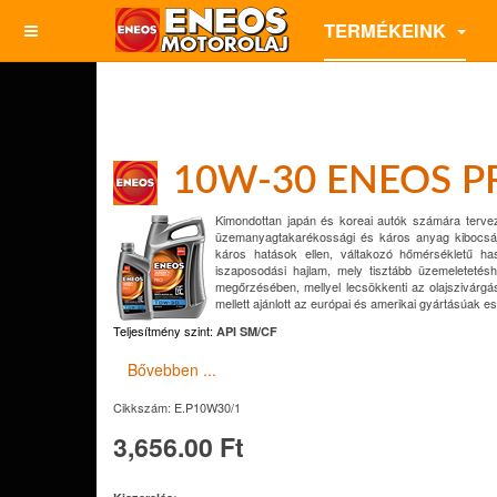
TERMÉKEINK
10W-30 ENEOS P
Kimondottan japán és koreai autók számára terveze
üzemanyagtakarékossági és káros anyag kibocsájtá
káros hatások ellen, váltakozó hőmérsékletű has
iszaposodási hajlam, mely tisztább üzemeletetés
megőrzésében, mellyel lecsökkenti az olajszivárgás
mellett ajánlott az európai és amerikai gyártásúak es
Teljesítmény szint:
API SM/CF
Bővebben ...
Cikkszám:
E.P10W30/1
3,656.00 Ft