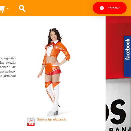
Kérdés?
 a legújabb
ítás okozta
csökken az
masságának
ók járművei
Biztonsági adatlapok