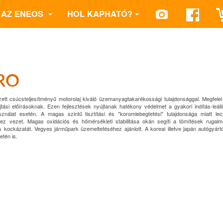
AZ ENEOS
HOL KAPHATÓ?
RO
tt csúcsteljesítményű motorolaj kiváló üzemanyagtakarékossági tulajdonsággal. Megfelel
si előírásoknak. Ezen fejlesztések nyújtanak hatékony védelmet a gyakori indítás-leáll
ználat esetén. A magas szintű tisztítási és "koromlebegtetési" tulajdonsága miatt le
hez vezet. Magas oxidációs és hőmérsékleti stabilitása okán segíti a tömítések rugal
 kockázatát. Vegyes járműpark üzemeltetéséhez ajánlott. A koreai illetve japán autógyárt
etén is.