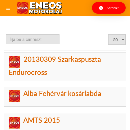
Kérdés?
Írja
Tételek
be
#
a
címrészt
20130309 Szarkaspuszta
Endurocross
Alba Fehérvár kosárlabda
AMTS 2015