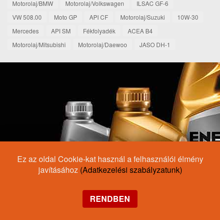
Motorolaj/BMW
Motorolaj/Volkswagen
ILSAC GF-6
VW 508.00
Moto GP
API CF
Motorolaj/Suzuki
10W-30
Mercedes
API SM
Fékfolyadék
ACEA B4
Motorolaj/Mitsubishi
Motorolaj/Daewoo
JASO DH-1
Ez az oldal Cookie-kat használ a felhasználói élmény
javításához
(Adatkezelési szabályzatunk)
RENDBEN