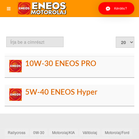
Kérdés?
Írja
Tételek
be
#
a
címrészt
10W-30 ENEOS PRO
5W-40 ENEOS Hyper
Rallycross
0W-30
Motorolaj/KIA
Váltóolaj
Motorolaj/Ford