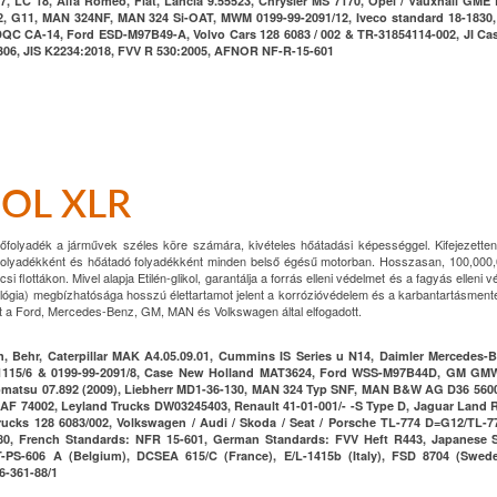
 LC 18, Alfa Romeo, Fiat, Lancia 9.55523, Chrysler MS 7170, Opel / Vauxhall GME
2, G11, MAN 324NF, MAN 324 Si-OAT, MWM 0199-99-2091/12, Iveco standard 18-183
QC CA-14, Ford ESD-M97B49-A, Volvo Cars 128 6083 / 002 & TR-31854114-002, JI Cas
06, JIS K2234:2018, FVV R 530:2005, AFNOR NF-R-15-601
OL XLR
tőfolyadék a járművek széles köre számára, kivételes hőátadási képességgel. Kifejezette
tőfolyadékként és hőátadó folyadékként minden belső égésű motorban. Hosszasan, 100,000
lottákon. Mivel alapja Etilén-glikol, garantálja a forrás elleni védelmet és a fagyás elleni 
lógia) megbízhatósága hosszú élettartamot jelent a korrózióvédelem és a karbantartásmen
nt a Ford, Mercedes-Benz, GM, MAN és Volkswagen által elfogadott.
, Behr, Caterpillar MAK A4.05.09.01, Cummins IS Series u N14, Daimler Mercedes-B
99-1115/6 & 0199-99-2091/8, Case New Holland MAT3624, Ford WSS-M97B44D, GM G
matsu 07.892 (2009), Liebherr MD1-36-130, MAN 324 Typ SNF, MAN B&W AG D36 560
DAF 74002, Leyland Trucks DW03245403, Renault 41-01-001/- -S Type D, Jaguar Land
cks 128 6083/002, Volkswagen / Audi / Skoda / Seat / Porsche TL-774 D=G12/TL-
80, French Standards: NFR 15-601, German Standards: FVV Heft R443, Japanese 
PS-606 A (Belgium), DCSEA 615/C (France), E/L-1415b (Italy), FSD 8704 (Swed
6-361-88/1