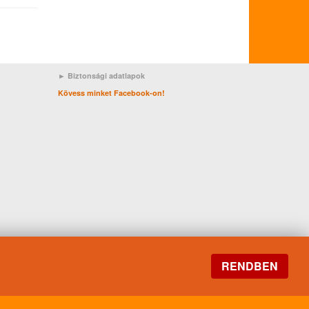
► Biztonsági adatlapok
Kövess minket Facebook-on!
RENDBEN
0
Formula 1
Česká republika
ILSAC GF-6