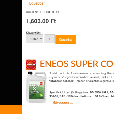
Bővebben ...
Cikkszám:
E.COOL.XLR/1
1,603.00 Ft
Kiszerelés:
ENEOS SUPER CO
A nitrit, amin és foszfátmentes szerves fagyálló-
Olyan belső égésű motorokhoz javasolt, mint az L
. Teljesen ártalmatlan a gumira,
fűtőberendezések
Specifikációk és jóváhagyások:
BS 6580:1992, BS 
956-16, SAE J1034 for dilutions of 51.8v% and h
Bővebben ...