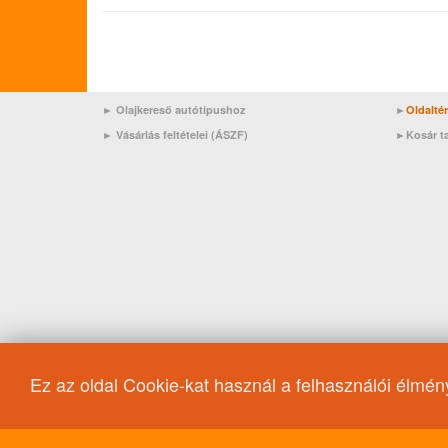
► Olajkereső autótípushoz
►
Oldalté
►
Vásárlás feltételei (ÁSZF)
►
Kosár t
Ez az oldal Cookie-kat használ a felhasználói élmé
10W-30
Motorolaj/Peugeot
Motorolaj/Toyota
Rall
ENEOS X
Magyarország
10W-60
0W-50
10W