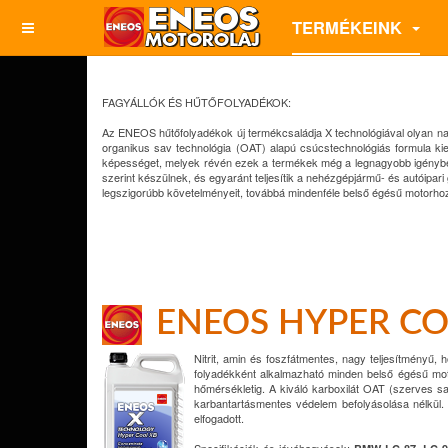
TERMÉKEINK
FAGYÁLLÓK ÉS HŰTŐFOLYADÉKOK:
Az ENEOS hűtőfolyadékok új termékcsaládja X technológiával olyan nag
organikus sav technológia (OAT) alapú csúcstechnológiás formula ki
képességet, melyek révén ezek a termékek még a legnagyobb igénybevé
szerint készülnek, és egyaránt teljesítik a nehézgépjármű- és autóipari
legszigorúbb követelményeit, továbbá mindenféle belső égésű motorhoz,
ENEOS HYPER CO
Nitrit, amin és foszfátmentes, nagy teljesítményű,
folyadékként alkalmazható minden belső égésű motorb
hőmérsékletig. A kiváló karboxilát OAT (szerves sa
karbantartásmentes védelem befolyásolása nélkül
elfogadott.