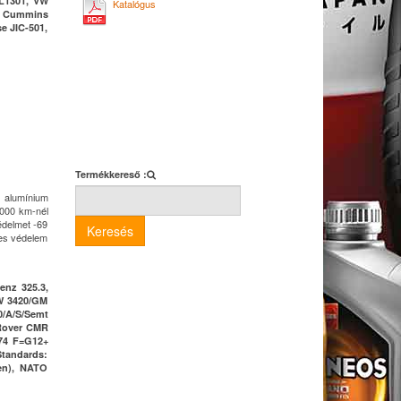
 L1301, VW
Katalógus
0, Cummins
e JIC-501,
Termékkereső :
n alumínium
,000 km-nél
védelmet -69
Keresés
tes védelem
enz 325.3,
MW 3420/GM
0/A/S/Semt
 Rover CMR
774 F=G12+
Standards:
en), NATO