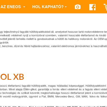
AZ ENEOS
HOL KAPHATÓ?
y teljesítményű fagyálló hűtőfolyadékokból áll, amelyeket hosszan tartó motorvédelemre te
emelkedő védelmet nyújt a korrózióval szemben, valamint hosszabb élettartamot és kiváló
telt jelentő terhelés mellett is gondoskodnak a hűtött és hatékony motorokról. Az OEM sp
 gyártók
 benzines, dízel és hibrid hajtásláncokhoz, valamint elektromos járművekhez is használhat
OL XB
 hosszú élettartamú fagyálló-hűtőfolyadék, magas hőátadási képességgel. Hűtőfolyadékként
an. Mivel alapja Etilén-glikol, garantálja a forrás elleni védelmet és a fagyás elleni véde
v technológia) és szilikát keverék megbízhatósága hosszú élettartamot jelent a korrózióv
. A vezető motorgyártók, úgymint a Fiat, BMW, Mercedes-Benz, GM, MAN, Volvo és Volks