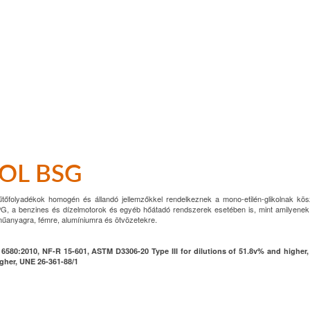
OL BSG
hűtőfolyadékok homogén és állandó jellemzőkkel rendelkeznek a mono-etilén-glikolnak kö
PG, a benzines és dízelmotorok és egyéb hőátadó rendszerek esetében is, mint amilyenek
 műanyagra, fémre, alumíniumra és ötvözetekre.
6580:2010, NF-R 15-601, ASTM D3306-20 Type III for dilutions of 51.8v% and highe
igher, UNE 26-361-88/1