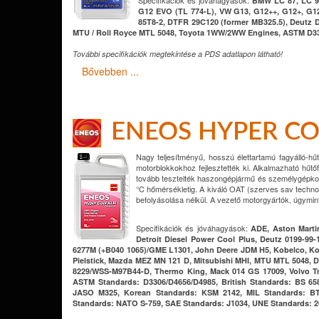
Specifikációk és jóváhagyások:
BMW LC 87, LC 97,
G12 EVO (TL 774-L), VW G13, G12++, G12+, G1
85T8-2, DTFR 29C120 (former MB325.5), Deutz D
MTU / Roll Royce MTL 5048, Toyota 1WW/2WW Engines, ASTM D33
További specifikációk megtekintése a PDS adatlapon látható!
Bővebben ...
ENEOS HYPER CO
Nagy teljesítményű, hosszú élettartamú fagyálló-hű
motorblokkokhoz fejlesztették ki. Alkalmazható hű
tovább tesztelték haszongépjármű és személygépkocsi f
°C hőmérsékletig. A kiváló OAT (szerves sav techno
befolyásolása nélkül. A vezető motorgyártók, úgymi
Specifikációk és jóváhagyások:
ADE, Aston Martin
Detroit Diesel Power Cool Plus, Deutz 0199-
6277M (+B040 1065)/GME L1301, John Deere JDM H5, Kobelco, Ko
Pielstick, Mazda MEZ MN 121 D, Mitsubishi MHI, MTU MTL 5048, 
8229/WSS-M97B44-D, Thermo King, Mack 014 GS 17009, Volvo Tru
ASTM Standards: D3306/D4656/D4985, British Standards: BS 65
JASO M325, Korean Standards: KSM 2142, MIL Standards: BT-
Standards: NATO S-759, SAE Standards: J1034, UNE Standards: 2