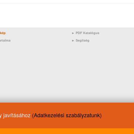
rkép
► PDF Katalógus
artalma
►
Segítség
ny javításához
(Adatkezelési szabályzatunk)
ycross
ACEA C2
0W-20
Auto
JASO MA
Fékfolyadék
15W-5
-40
Fagyálló
Váltóolaj