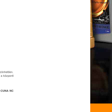
szönhetően.
 a központi
r, CUNA NC