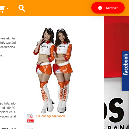
Kérdés?
rveztek. Az
 hővezetési
ecifikációk
ók.
 és hőátadó
lmet -69 °C
édelem és a
Biztonsági adatlapok
wagen által