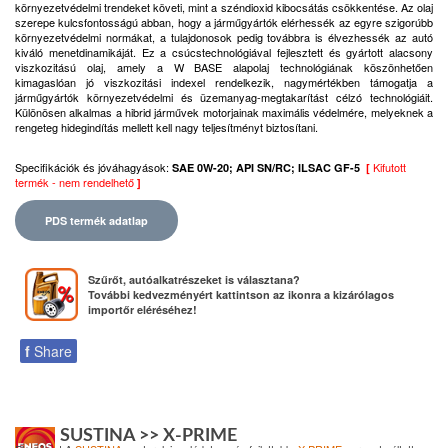
környezetvédelmi trendeket követi, mint a széndioxid kibocsátás csökkentése. Az olaj
szerepe kulcsfontosságú abban, hogy a járműgyártók elérhessék az egyre szigorúbb
környezetvédelmi normákat, a tulajdonosok pedig továbbra is élvezhessék az autó
kiváló menetdinamikáját. Ez a csúcstechnológiával fejlesztett és gyártott alacsony
viszkozitású olaj, amely a W BASE alapolaj technológiának köszönhetően
kimagaslóan jó viszkozitási indexel rendelkezik, nagymértékben támogatja a
járműgyártók környezetvédelmi és üzemanyag-megtakarítást célzó technológiáit.
Különösen alkalmas a hibrid járművek motorjainak maximális védelmére, melyeknek a
rengeteg hidegindítás mellett kell nagy teljesítményt biztosítani
.
Specifikációk és jóváhagyások
:
Kifutott
SAE 0W-20; API SN/RC; ILSAC GF-5
[
termék - nem rendelhető
]
PDS termék adatlap
Szűrőt, autóalkatrészeket is választana?
További kedvezményért kattintson az ikonra a kizárólagos
importőr eléréséhez!
f
Share
SUSTINA >> X-PRIME