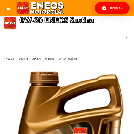
Kérdés?
0W-20 ENEOS Sustina
0W-20
Sustina
API SN
W Base
ZP technológia