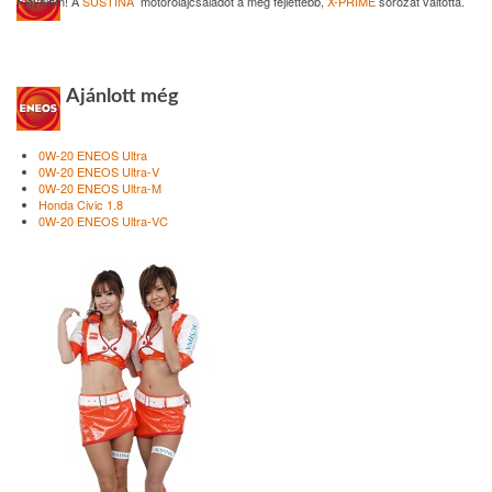
Figyelem! A
SUSTINA
motorolajcsaládot a még fejlettebb,
X-PRIME
sorozat váltotta.
Ajánlott még
0W-20 ENEOS Ultra
0W-20 ENEOS Ultra-V
0W-20 ENEOS Ultra-M
Honda Civic 1.8
0W-20 ENEOS Ultra-VC