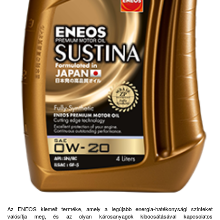
Az ENEOS kiemelt terméke, amely a legújabb energia-hatékonysági szinteket
valósítja meg, és az olyan károsanyagok kibocsátásával kapcsolatos