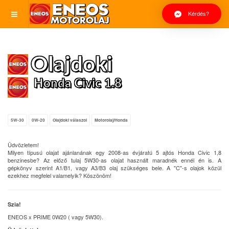
Kérdés?
Olajdoki
Honda Civic 1.8
5W-30
0W-20
Olajdoki válaszol
Motorolaj/Honda
Üdvözletem!
Milyen típusú olajat ajánlanának egy 2008-as évjáratú 5 ajtós Honda Civic 1,8
benzinesbe? Az előző tulaj 5W30-as olajat használt maradnék ennél én is. A
gépkönyv szerint A1/B1, vagy A3/B3 olaj szükséges bele. A "C"-s olajok közül
ezekhez megfelel valamelyik? Köszönöm!
Szia!
ENEOS x PRIME 0W20 ( vagy 5W30).