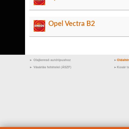
Opel Vectra B2
► Olajkereső autótípushoz
►
Oldalté
►
Vásárlás feltételei (ÁSZF)
►
Kosár t