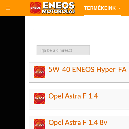
TERMÉKEINK
Írja
be
a
címrészt
5W-40 ENEOS Hyper-FA
Opel Astra F 1.4
Opel Astra F 1.4 8v