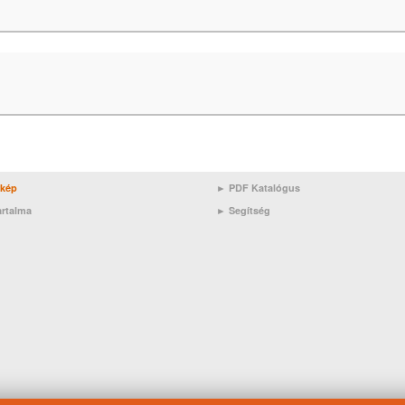
rkép
► PDF Katalógus
artalma
►
Segítség