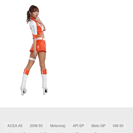
ACEA A5
20W-50
Motorolaj
API SP
Moto GP
0W-30