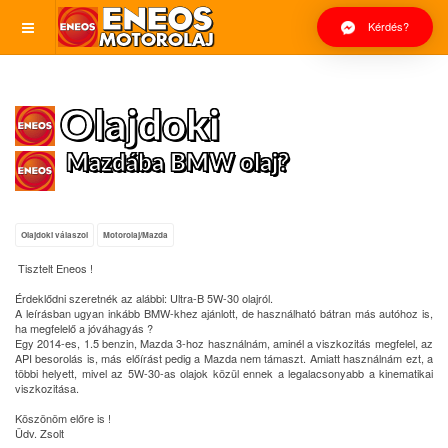
Kérdés?
Olajdoki
Mazdába BMW olaj?
Olajdoki válaszol
Motorolaj/Mazda
Tisztelt Eneos !
Érdeklődni szeretnék az alábbi: Ultra-B 5W-30 olajról.
A leírásban ugyan inkább BMW-khez ajánlott, de használható bátran más autóhoz is,
ha megfelelő a jóváhagyás ?
Egy 2014-es, 1.5 benzin, Mazda 3-hoz használnám, aminél a viszkozitás megfelel, az
API besorolás is, más előírást pedig a Mazda nem támaszt. Amiatt használnám ezt, a
többi helyett, mivel az 5W-30-as olajok közül ennek a legalacsonyabb a kinematikai
viszkozitása.
Köszönöm előre is !
Üdv. Zsolt