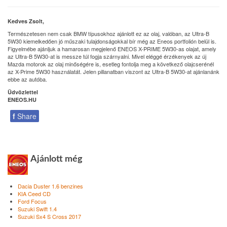
Kedves Zsolt,
Természetesen nem csak BMW típusokhoz ajánlott ez az olaj, valóban, az Ultra-B
5W30 kiemelkedően jó műszaki tulajdonságokkal bír még az Eneos portfolión belül is.
Figyelmébe ajánljuk a hamarosan megjelenő ENEOS X-PRIME 5W30-as olajat, amely
az Ultra-B 5W30-at is messze túl fogja szárnyalni. Mivel eléggé érzékenyek az új
Mazda motorok az olaj minőségére is, esetleg fontolja meg a következő olajcserénél
az X-Prime 5W30 használatát. Jelen pillanatban viszont az Ultra-B 5W30-at ajánlanánk
ebbe az autóba.
Üdvözlettel
ENEOS.HU
f
Share
Ajánlott még
Dacia Duster 1.6 benzines
KIA Ceed CD
Ford Focus
Suzuki Swift 1.4
Suzuki Sx4 S Cross 2017