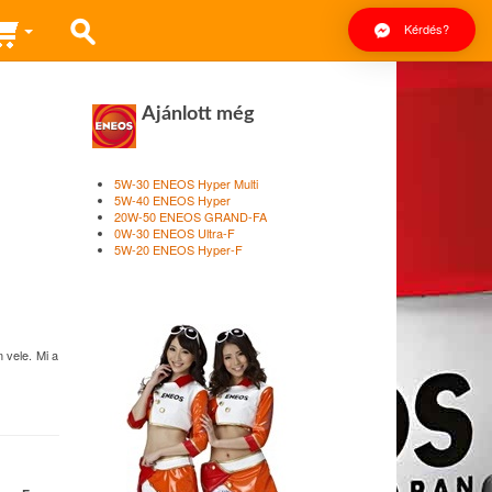
Kérdés?
Ajánlott még
5W-30 ENEOS Hyper Multi
5W-40 ENEOS Hyper
20W-50 ENEOS GRAND-FA
0W-30 ENEOS Ultra-F
5W-20 ENEOS Hyper-F
 vele. Mi a