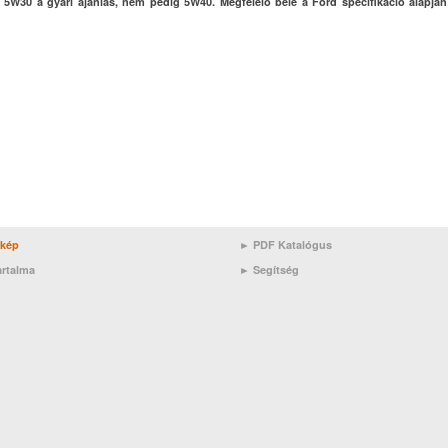
 5W30 a gyári ajánlás, nem pedig 5W40. Megfelelő bele a Ford specifikáció alapjá
rkép
► PDF Katalógus
artalma
►
Segítség