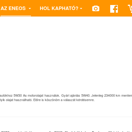
AZ ENEOS
HOL KAPHATÓ?
autókhoz 5W30 As motorolajat használok. Gyári ajánlás 5W40. Jelenleg 234000 km mentem
lyik olajat használható. Előre is köszönöm a válaszát kérdésemre.