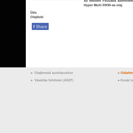
Az említett Focusba szerintem
Hyper Multi 5W30-as olaj.
Üdv.
Olajdoki
f
Share
► Olajkereső autótípushoz
►
Oldalté
►
Vásárlás feltételei (ÁSZF)
►
Kosár t