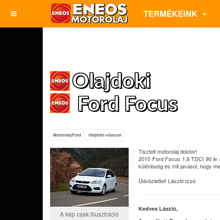
TERMÉKEINK
Olajdoki
Ford Focus
Motorolaj/Ford
Olajdoki válaszol
Tisztelt motorolaj doktor!
2010 Ford Focus 1,6 TDCI 90 le 
különbség és mit javasol, hogy me
Üdvözlettel! László Izsó
Kedves László,
A kép csak illusztráció