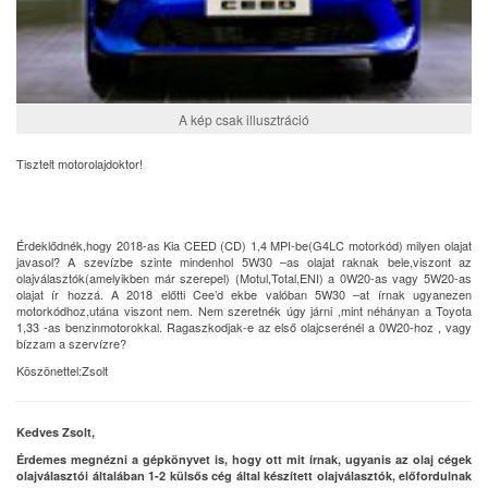
A kép csak illusztráció
Tisztelt motorolajdoktor!
Érdeklődnék,hogy 2018-as Kia CEED (CD) 1,4 MPI-be(G4LC motorkód) milyen olajat
javasol? A szevízbe szinte mindenhol 5W30 –as olajat raknak bele,viszont az
olajválasztók(amelyikben már szerepel) (Motul,Total,ENI) a 0W20-as vagy 5W20-as
olajat ír hozzá. A 2018 előtti Cee’d ekbe valóban 5W30 –at írnak ugyanezen
motorkódhoz,utána viszont nem. Nem szeretnék úgy járni ,mint néhányan a Toyota
1,33 -as benzinmotorokkal. Ragaszkodjak-e az első olajcserénél a 0W20-hoz , vagy
bízzam a szervízre?
Köszönettel:Zsolt
Kedves Zsolt,
Érdemes megnézni a gépkönyvet is, hogy ott mit írnak, ugyanis az olaj cégek
olajválasztói általában 1-2 külsős cég által készített olajválasztók, előfordulnak