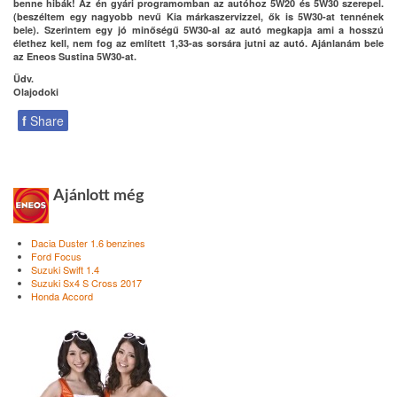
benne hibák! Az én gyári programomban az autóhoz 5W20 és 5W30 szerepel.
(beszéltem egy nagyobb nevű Kia márkaszervizzel, ők is 5W30-at tennének
bele). Szerintem egy jó minőségű 5W30-al az autó megkapja ami a hosszú
élethez kell, nem fog az említett 1,33-as sorsára jutni az autó. Ajánlanám bele
az Eneos Sustina 5W30-at.
Üdv.
Olajodoki
f
Share
Ajánlott még
Dacia Duster 1.6 benzines
Ford Focus
Suzuki Swift 1.4
Suzuki Sx4 S Cross 2017
Honda Accord