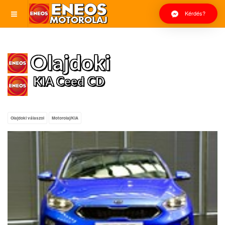
Kérdés?
Olajdoki
KIA Ceed CD
Olajdoki válaszol
Motorolaj/KIA