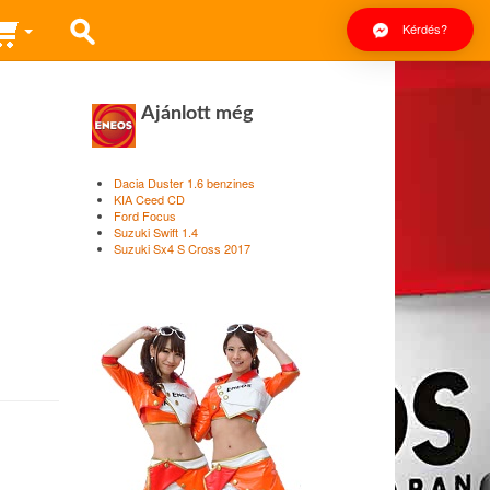
Kérdés?
Ajánlott még
Dacia Duster 1.6 benzines
KIA Ceed CD
Ford Focus
Suzuki Swift 1.4
Suzuki Sx4 S Cross 2017