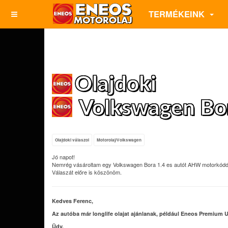
TERMÉKEINK
Olajdoki
Volkswagen Bor
Olajdoki válaszol
Motorolaj/Volkswagen
Jó napot!
Nemrég vásároltam egy Volkswagen Bora 1.4 es autót AHW motorkóddal
Válaszát előre is köszönöm.
Kedves Ferenc,
Az autóba már longlife olajat ajánlanak, például Eneos Premium 
Üdv.