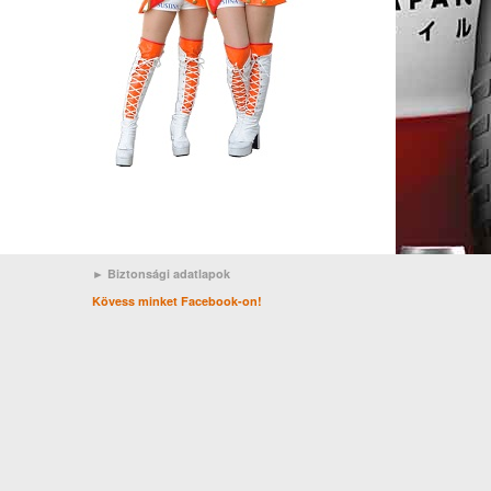
► Biztonsági adatlapok
Kövess minket Facebook-on!