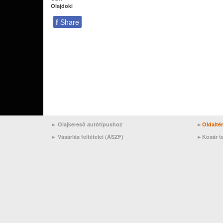
Olajdoki
f
Share
► Olajkereső autótípushoz
►
Oldalté
►
Vásárlás feltételei (ÁSZF)
►
Kosár t