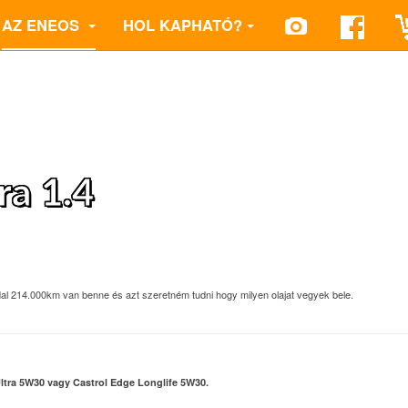
AZ ENEOS
HOL KAPHATÓ?
a 1.4
 214.000km van benne és azt szeretném tudni hogy milyen olajat vegyek bele.
Ultra 5W30 vagy Castrol Edge Longlife 5W30.