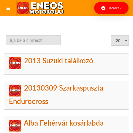
Kérdés?
Írja
Tételek
be
#
a
címrészt
2013 Suzuki találkozó
20130309 Szarkaspuszta
Endurocross
Alba Fehérvár kosárlabda