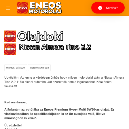
Kérdés?
Olajdoki
Nissan Almera Tino 2.2
Olajdoki válaszol
Motorolaj/Nissan
Üdvözlöm! Az lenne a kérdésem önhöz hogy milyen motorolajat ajánl a Nissan Almera
Tino 2.2 115le diesel autómba. Jót szeretnék nem a legolcsóbbat. Köszönöm
válaszát!
Kedves János,
Ajánlanám az autójába az Eneos Premium Hyper Multi 5W30-as olajat. Ez
viszkozitásában és specifikációjában is az ön autójába való, illetve
minőségben is kiváló.
Üdvözlettel