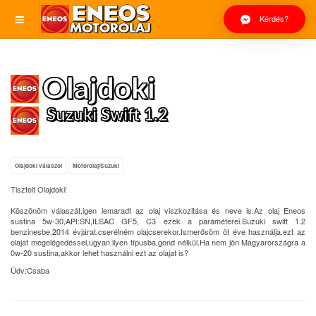
Kérdés?
Olajdoki
Suzuki Swift 1.2
Olajdoki válaszol
Motorolaj/Suzuki
Tisztelt Olajdoki!
Köszönöm válaszát,igen lemaradt az olaj viszkozitása és neve is.Az olaj Eneos
sustina 5w-30,API:SN,ILSAC GF5, C3 ezek a paraméterei.Suzuki swift 1.2
benzinesbe,2014 évjárat,cserélném olajcserekor.Ismerősöm öt éve használja,ezt az
olajat megelégedéssel,ugyan ilyen típusba,gond nélkül.Ha nem jön Magyarországra a
0w-20 sustina,akkor lehet használni ezt az olajat is?
Üdv:Csaba