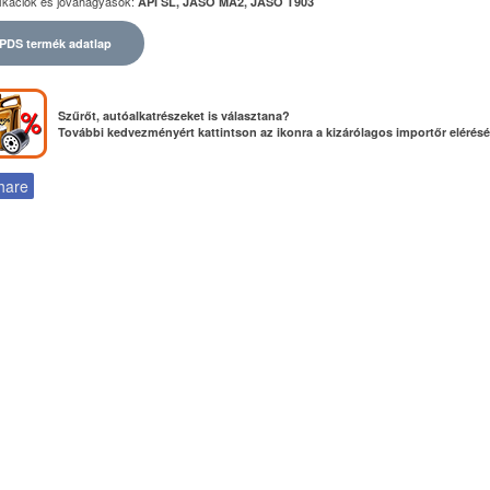
fikációk és jóváhagyások:
API SL, JASO MA2, JASO T903
PDS termék adatlap
Szűrőt, autóalkatrészeket is választana?
További kedvezményért kattintson az ikonra a kizárólagos importőr elérés
hare