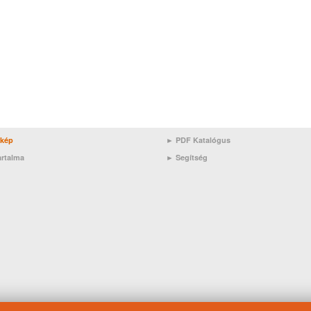
rkép
► PDF Katalógus
artalma
►
Segítség