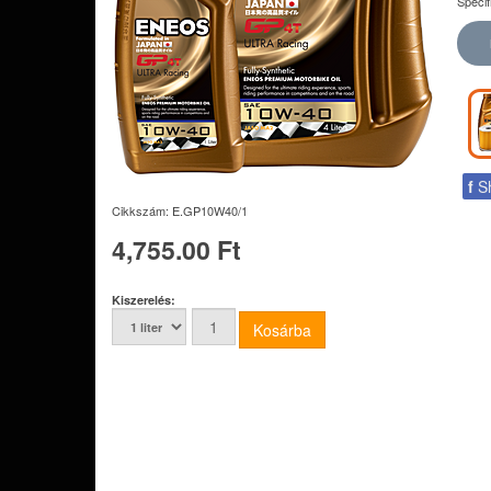
Speci
f
S
Cikkszám:
E.GP10W40/1
4,755.00 Ft
Kiszerelés: