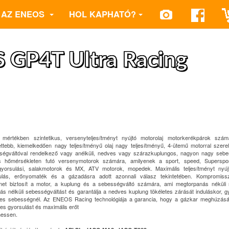
AZ ENEOS
HOL KAPHATÓ?
GP4T Ultra Racing
s mértékben szintetikus, versenyteljesítményt nyújtó motorolaj motorkerékpárok szá
lettebb, kiemelkedően nagy teljesítményű olaj nagy teljesítményű, 4-ütemű motorral szerelt
ségváltóval rendelkező vagy anélküli, nedves vagy szárazkuplungos, nagyon nagy sebe
 hőmérsékleten futó versenymotorok számára, amilyenek a sport, speed, Superspor
l/gyorsulási, salakmotorok és MX, ATV motorok, mopedek. Maximális teljesítményt nyúj
ulás, erőnyomaték és a gázadásra adott azonnali válasz tekintetében. Kompromis
met biztosít a motor, a kuplung és a sebességváltó számára, ami megtorpanás néküli r
ás nélküli sebességváltást és garantálja a nedves kuplung tökéletes zárását induláskor, g
ljes sebességnél. Az ENEOS Racing technológiája a garancia, hogy a gázkar meghúzásá
les gyorsulást és maximális erőt
hessen.