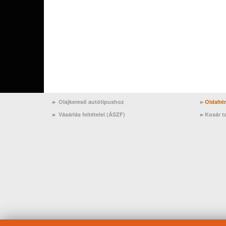
► Olajkereső autótípushoz
►
Oldalté
►
Vásárlás feltételei (ÁSZF)
►
Kosár t