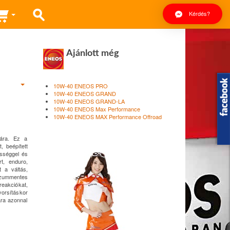
Kérdés?
Ajánlott még
10W-40 ENEOS PRO
10W-40 ENEOS GRAND
10W-40 ENEOS GRAND-LA
10W-40 ENEOS Max Performance
10W-40 ENEOS MAX Performance Offroad
mára. Ez a
, beépített
sséggel és
t, enduro,
t a váltás,
szummentes
eakciókat,
yorsításkor
ra azonnal