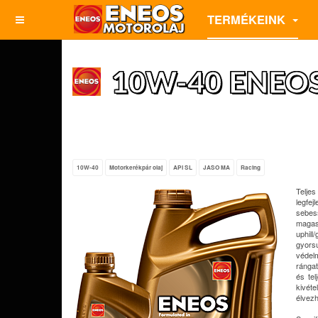
TERMÉKEINK
10W-40 ENEOS 
10W-40
Motorkerékpár olaj
API SL
JASO MA
Racing
Telje
legfej
sebes
magas
uphil
gyors
védel
rángat
és te
kivéte
élvez