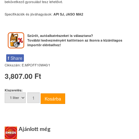
bekövetkező gyorsulást tesz lehetővé.
Specifikációk és jóváhagyások:
API SJ, JASO MA2
Szűrőt, autóalkatrészeket is választana?
További kedvezményért kattintson az ikonra a kizárólagos
importőr eléréséhez!
f
Share
Cikkszám:
E.MPOFF10W40/1
3,807.00 Ft
Kiszerelés:
Ajánlott még