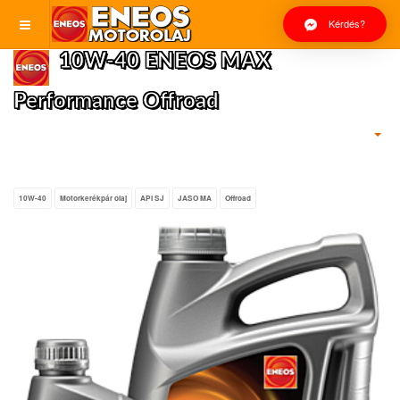
Kérdés?
10W-40 ENEOS MAX
Performance Offroad
10W-40
Motorkerékpár olaj
API SJ
JASO MA
Offroad