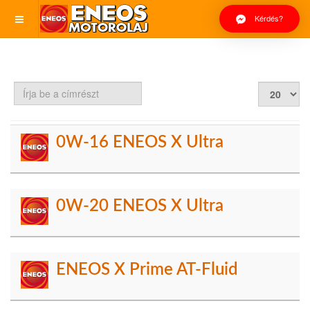
Kérdés?
Írja
Tételek
be
#
a
címrészt
0W-16 ENEOS X Ultra
0W-20 ENEOS X Ultra
ENEOS X Prime AT-Fluid