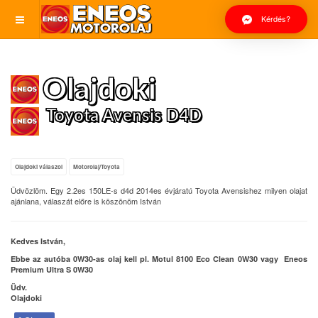
Kérdés?
Olajdoki
Toyota Avensis D4D
Olajdoki válaszol
Motorolaj/Toyota
Üdvözlöm. Egy 2.2es 150LE-s d4d 2014es évjáratú Toyota Avensishez milyen olajat
ajánlana, válaszát előre is köszönöm István
Kedves István,
Ebbe az autóba 0W30-as olaj kell pl. Motul 8100 Eco Clean 0W30 vagy Eneos
Premium Ultra S 0W30
Üdv.
Olajdoki