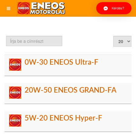
Kérdés?
Írja
Tételek
be
#
a
címrészt
0W-30 ENEOS Ultra-F
20W-50 ENEOS GRAND-FA
5W-20 ENEOS Hyper-F