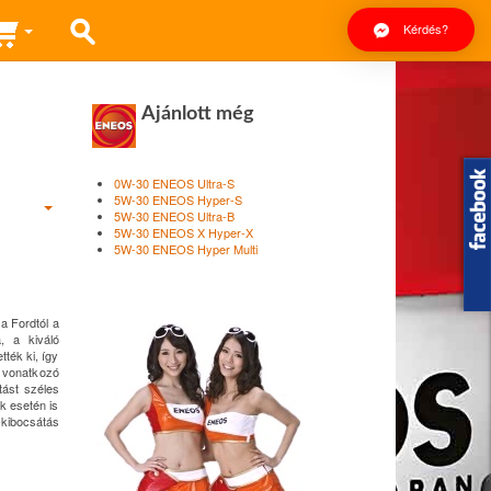
Kérdés?
Ajánlott még
0W-30 ENEOS Ultra-S
5W-30 ENEOS Hyper-S
5W-30 ENEOS Ultra-B
5W-30 ENEOS X Hyper-X
5W-30 ENEOS Hyper Multi
 a Fordtól a
, a kiváló
tték ki, így
 vonatkozó
tást széles
k esetén is
kibocsátás