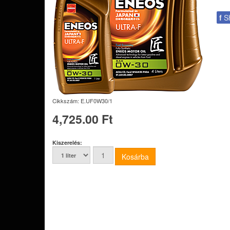
f
S
Cikkszám:
E.UF0W30/1
4,725.00 Ft
Kiszerelés: