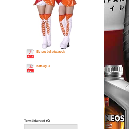
Biztonsági adatlapok
Katalógus
Termékkereső :