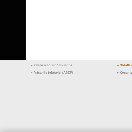
► Olajkereső autótípushoz
►
Oldalté
►
Vásárlás feltételei (ÁSZF)
►
Kosár t