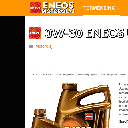
TERMÉKEINK
0W-30 ENEOS U
Motorolaj
0W-30
ACEA C2
Motorolaj/Ford
Motorolaj/Jaguar
Motorolaj/Land Rover
Ez egy
Jagua
motort
ez a 
legúja
hőmér
kivál
utókez
Speci