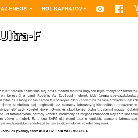
AZ ENEOS
HOL KAPHATÓ?
ltra-F
 fejlett, teljesen szintetikus olaj, amit a modern motorok nagyobb teljesítményéhez terveztek
ron keresztül a Land Roverig. Az EcoBoost motorok jobb üzemanyag-gazdálkodása
isztítás és a hideg indítás esetén fellépő kopás elleni védelem biztosítása érdekében fejleszte
teljesen szintetikus olaj meghaladja az alacsony károsanyag-kibocsátású rendszerekre
bb ipari előírások követelményeit. Gyors és stabil kenést biztosít, valamint magas hőstabili
séklet-tartományban, bármely vezetési körülmény és meghosszabbodott olajcsere időszako
óan védve a motort. Ez a Low-SAPS olaj eleget tesz a legújabb, alacsony károsanyag-
elő rendszerekkel rendelkező benzin és dízelmotorok követelményeinek.
fikációk és jóváhagyások
:
ACEA C2, Ford WSS-M2C950A