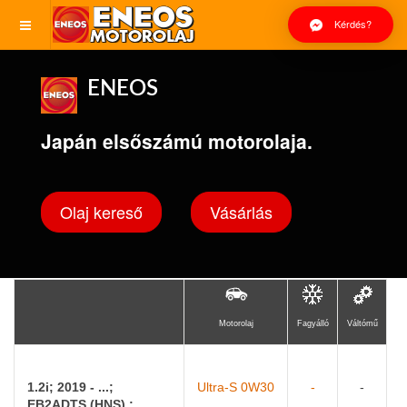
Kérdés?
ENEOS
Japán elsőszámú motorolaja.
Olaj kereső
Vásárlás
Motorolaj
Fagyálló
Váltómű
1.2i; 2019 - ...;
Ultra-S 0W30
-
-
EB2ADTS (HNS) ;