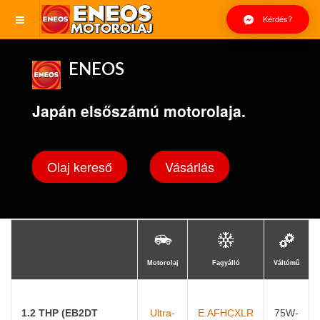
Kérdés?
ENEOS
Japán elsőszámú motorolaja.
Olaj kereső
Vásárlás
Motorolaj
Fagyálló
Váltómű
1.2 THP (EB2DT
Ultra-
E.AFHCXLR
75W-