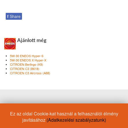
f
Share
Ajánlott még
5W-30 ENEOS Hyper-S
5W-30 ENEOS X Hyper-X
CITROEN Berlingo (K9)
CITROEN C3 (B618)
CITROEN C3 Aircross (A88)
Motorolaj/Daewoo
Motorolaj/Citroen
ENEOS X
Drift
Ez az oldal Cookie-kat használ a felhasználói élmény
Motorolaj/Porsche
Motorolaj/Audi
API SL
10W-30
javításához
(Adatkezelési szabályzatunk)
Motorolaj/Honda
20W-50
ATF
API GL-5
Motorolaj/Toyota