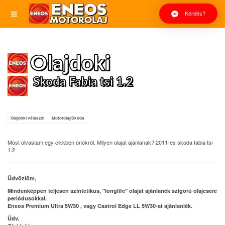
Kérdés?
Olajdoki
Skoda Fabia tsi 1.2
Olajdoki válaszol
Motorolaj/Skoda
Most olvastam egy cikkben önökről. Milyen olajat ajánlanak? 2011-es skoda fabia tsi
1.2
Üdvözlöm,
Mindenképpen teljesen szintetikus, "longlife" olajat ajánlanék szigorú olajcsere
periódusokkal.
Eneos Premium Ultra 5W30 , vagy Castrol Edge LL 5W30-at ajánlanlék.
Üdv.