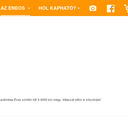
AZ ENEOS
HOL KAPHATÓ?
m autónkba.Éves szintén kB 3-4000 km megy. Válaszát előre is köszönjük!