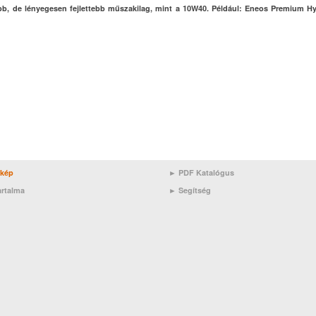
b, de lényegesen fejlettebb műszakilag, mint a 10W40. Például: Eneos Premium H
rkép
► PDF Katalógus
artalma
►
Segítség