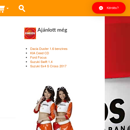
Kérdés?
Ajánlott még
Dacia Duster 1.6 benzines
KIA Ceed CD
Ford Focus
Suzuki Swift 1.4
Suzuki Sx4 S Cross 2017