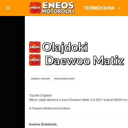
TERMÉKEINK
Olajdoki
Daewoo Matiz
Olajdoki válaszol
Motorolaj/Daewoo
Tisztelt Olajdoki!
Milyen olajat ajánlana a kocsi Daewoo Matiz 0.8 2001 évjárat 42000 k
A Huawei telefonomról küldve
Kedves Érdeklődő,