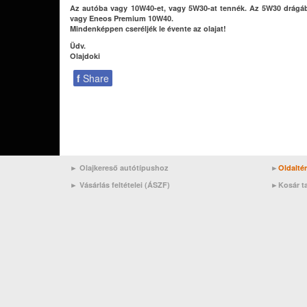
Az autóba vagy 10W40-et, vagy 5W30-at tennék. Az 5W30 drágáb
vagy Eneos Premium 10W40.
Mindenképpen cseréljék le évente az olajat!
Üdv.
Olajdoki
f
Share
► Olajkereső autótípushoz
►
Oldalté
►
Vásárlás feltételei (ÁSZF)
►
Kosár t