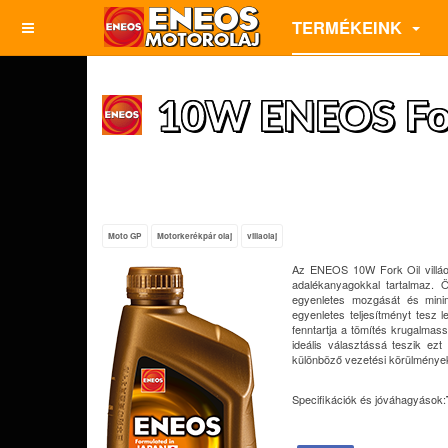
TERMÉKEINK
10W ENEOS For
Moto GP
Motorkerékpár olaj
villaolaj
Az ENEOS 10W Fork Oil villáola
adalékanyagokkal tartalmaz. Ös
egyenletes mozgását és minim
egyenletes teljesítményt tesz 
fenntartja a tömítés krugalmas
ideális választássá teszik ez
különböző vezetési körülmények
Specifikációk és jóváhagyások: