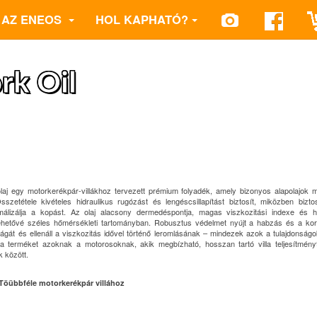
AZ ENEOS
HOL KAPHATÓ?
k Oil
j egy motorkerékpár-villákhoz tervezett prémium folyadék, amely bizonyos alapolajok mell
szetétele kivételes hidraulikus rugózást és lengéscsillapítást biztosít, miközben biztosí
álizálja a kopást. Az olaj alacsony dermedéspontja, magas viszkozitási indexe és hős
lehetővé széles hőmérsékleti tartományban. Robusztus védelmet nyújt a habzás és a korr
ságát és ellenáll a viszkozitás idővel történő leromlásának – mindezek azok a tulajdonság
t a terméket azoknak a motorosoknak, akik megbízható, hosszan tartó villa teljesítmén
 között.
Töübbféle motorkerékpár villához