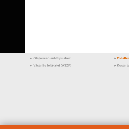
► Olajkereső autótípushoz
►
Oldalté
►
Vásárlás feltételei (ÁSZF)
►
Kosár t