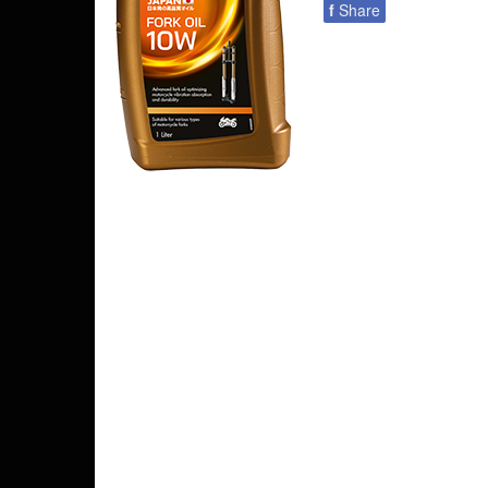
f
Share