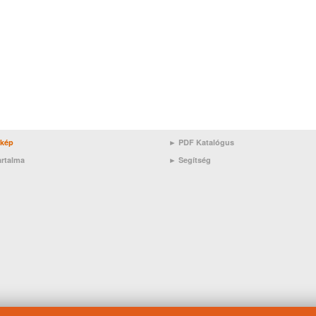
rkép
► PDF Katalógus
artalma
►
Segítség