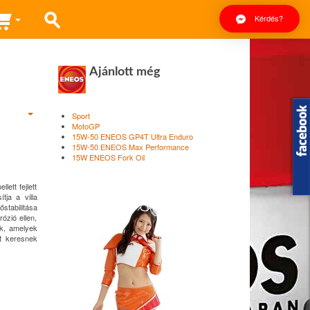
Kérdés?
Ajánlott még
Sport
MotoGP
15W-50 ENEOS GP4T Ultra Enduro
15W-50 ENEOS Max Performance
15W ENEOS Fork Oil
ett fejlett
tja a villa
tabilitása
ózió ellen,
ok, amelyek
yt keresnek