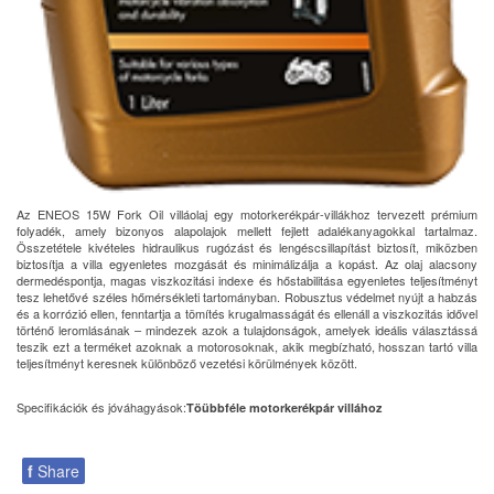
Az ENEOS 15W Fork Oil villáolaj egy motorkerékpár-villákhoz tervezett prémium
folyadék, amely bizonyos alapolajok mellett fejlett adalékanyagokkal tartalmaz.
Összetétele kivételes hidraulikus rugózást és lengéscsillapítást biztosít, miközben
biztosítja a villa egyenletes mozgását és minimálizálja a kopást. Az olaj alacsony
dermedéspontja, magas viszkozitási indexe és hőstabilitása egyenletes teljesítményt
tesz lehetővé széles hőmérsékleti tartományban. Robusztus védelmet nyújt a habzás
és a korrózió ellen, fenntartja a tömítés krugalmasságát és ellenáll a viszkozitás idővel
történő leromlásának – mindezek azok a tulajdonságok, amelyek ideális választássá
teszik ezt a terméket azoknak a motorosoknak, akik megbízható, hosszan tartó villa
teljesítményt keresnek különböző vezetési körülmények között.
Specifikációk és jóváhagyások:
Töübbféle motorkerékpár villához
f
Share