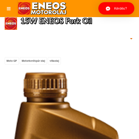
Kérdés?
15W ENEOS Fork Oil
Moto GP
Motorkerékpár olaj
villaolaj