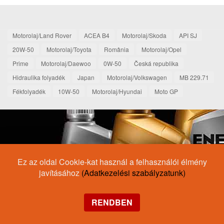
Motorolaj/Land Rover
ACEA B4
Motorolaj/Skoda
API SJ
20W-50
Motorolaj/Toyota
România
Motorolaj/Opel
Prime
Motorolaj/Daewoo
0W-50
Česká republika
Hidraulika folyadék
Japan
Motorolaj/Volkswagen
MB 229.71
Fékfolyadék
10W-50
Motorolaj/Hyundai
Moto GP
Ez az oldal Cookie-kat használ a felhasználói élmény
javításához
(Adatkezelési szabályzatunk)
RENDBEN