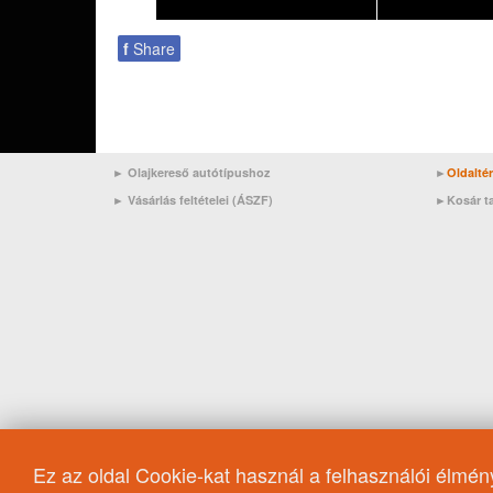
f
Share
► Olajkereső autótípushoz
►
Oldalté
►
Vásárlás feltételei (ÁSZF)
►
Kosár t
Ez az oldal Cookie-kat használ a felhasználói élmé