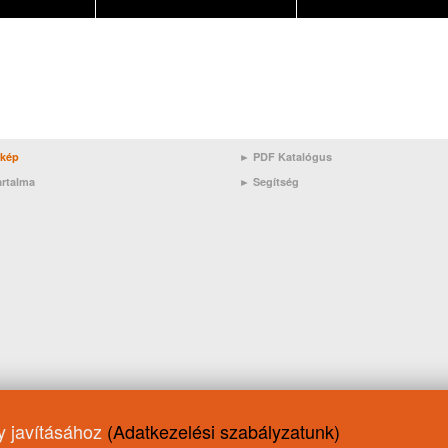
rkép
► PDF Katalógus
artalma
►
Segítség
ny javításához
(Adatkezelési szabályzatunk)