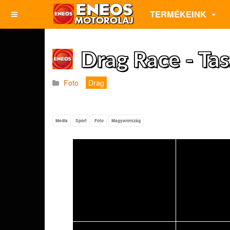
TERMÉKEINK
Drag Race - Ta
Foto
Drag
Media
Sport
Foto
Magyarország