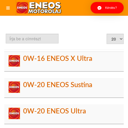
Kérdés?
Írja
Tételek
be
#
a
címrészt
0W-16 ENEOS X Ultra
0W-20 ENEOS Sustina
0W-20 ENEOS Ultra