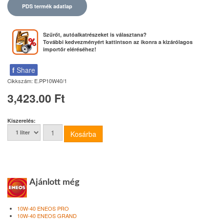
PDS termék adatlap
Szűrőt, autóalkatrészeket is választana?
További kedvezményért kattintson az ikonra a kizárólagos
importőr eléréséhez!
f
Share
Cikkszám:
E.PP10W40/1
3,423.00 Ft
Kiszerelés:
Ajánlott még
10W-40 ENEOS PRO
10W-40 ENEOS GRAND