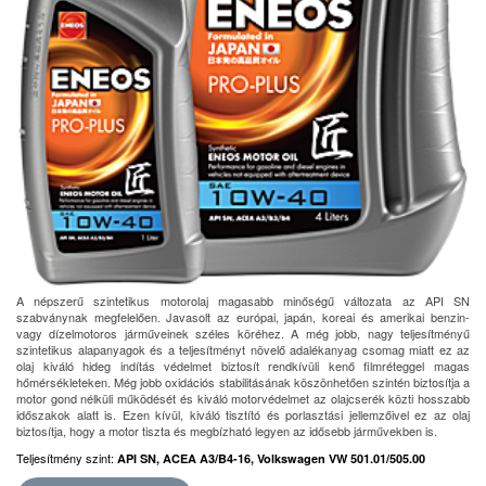
A népszerű szintetikus motorolaj magasabb minőségű változata az API SN
szabványnak megfelelően. Javasolt az európai, japán, koreai és amerikai benzin-
vagy dízelmotoros járműveinek széles köréhez. A még jobb, nagy teljesítményű
szintetikus alapanyagok és a teljesítményt növelő adalékanyag csomag miatt ez az
olaj kiváló hideg indítás védelmet biztosít rendkívüli kenő filmréteggel magas
hőmérsékleteken. Még jobb oxidációs stabilitásának köszönhetően szintén biztosítja a
motor gond nélküli működését és kiváló motorvédelmet az olajcserék közti hosszabb
időszakok alatt is. Ezen kívül, kiváló tisztító és porlasztási jellemzőivel ez az olaj
biztosítja, hogy a motor tiszta és megbízható legyen az idősebb járművekben is.
Teljesítmény szint:
API SN, ACEA A3/B4-16, Volkswagen VW 501.01/505.00