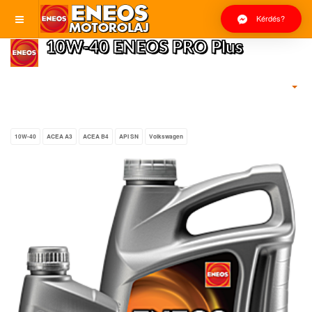
Kérdés?
10W-40 ENEOS PRO Plus
10W-40
ACEA A3
ACEA B4
API SN
Volkswagen