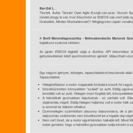
:
Bai-Gál L.
Tisztelt, Autós Társak! Opel Agila B,szgk,van,azaz /Suzuki Spla
mindet,ahogy le van írva! Köszönöm az ENEOS nak,mert jobb az
Gratulálok, Minden Munkatársnak!!! /Megjegyzem:Japán vonalkó
A
BmS Motordiagnosztika - Befecskendezős Motorok Szer
foglalkozó szakmai cikkben:
Az japán ENEOS legjobb olaja a Sustina. API besorolása SN
igénybevételnek kitett sportmotorokhoz ajánlott. Választható vi
Egy nagyon igényes, bőséges, tapasztalatokról beszámoló oldal
Tapasztalatok:
Hidegindításkor a motor magasabb fordulatra kúszik fel vagyis 
Szivatóüzemben könnyebben "szalad" az autó. Eddig ugyanazt 
lomhább volt az autó. Hidegen most fürgébb lett, könnyedebben
A hidrotőkék gyorsabban felpuhulnak - ez várható volt. Elle
olajáramlás végett. Eddig hidegen hajlamos volt a motor halk sze
is azonnal és teljesen elhalkul.
Üzemmelegen számítottam alacsony olajnyomásra, de a járóké
olajnyomás-csökkenés nem következett be a hígabb olaj véget
Nem várt tünet, de a motor egyértelműen halkabb lett. Mivel fő
tudok gondolni, hogy a hidrotőke gyorsabban tudja követni a sze