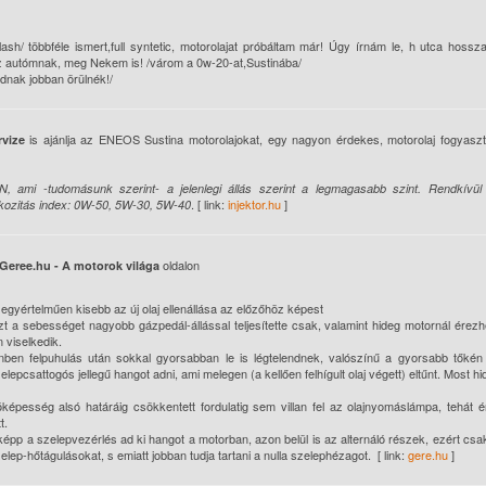
sh/ többféle ismert,full syntetic, motorolajat próbáltam már! Úgy írnám le, h utca hossza
 autómnak, meg Nekem is! /várom a 0w-20-at,Sustinába/
dnak jobban örülnék!/
is ajánlja az ENEOS Sustina motorolajokat, egy nagyon érdekes, motorolaj fogyaszt
vize
, ami -tudomásunk szerint- a jelenlegi állás szerint a legmagasabb szint. Rendkívül
. [ link:
injektor.hu
]
szkozitás index: 0W-50, 5W-30, 5W-40
oldalon
Geree.hu - A motorok világa
egyértelműen kisebb az új olaj ellenállása az előzőhöz képest
a sebességet nagyobb gázpedál-állással teljesítette csak, valamint hideg motornál érez
 viselkedik.
nben felpuhulás után sokkal gyorsabban le is légtelendnek, valószínű a gyorsabb tőkén 
lepcsattogós jellegű hangot adni, ami melegen (a kellően felhígult olaj végett) eltűnt. Most h
pesség alsó határáig csökkentett fordulatig sem villan fel az olajnyomáslámpa, tehát é
t.
képp a szelepvezérlés ad ki hangot a motorban, azon belül is az alternáló részek, ezért csa
lep-hőtágulásokat, s emiatt jobban tudja tartani a nulla szelephézagot. [ link:
gere.hu
]