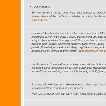
Üdv cartársak.
Én most ENEOS 0W-20 olajat használok augusztus elejétől. 
fogyasztásom, 350km- nél van fél állásban a mutató, korábban 
]
swiftforum.hu
Sziasztok! Az olaj teljes tökéletes a Mercedes sprinterem 1
motorbann szinte nincs,ennél a tipusu olajnál! Most 200 ezer f
autójuk olyan az olajuk is,ne ragozzuk! Nem mondható ez el a tö
sorolom ezek tipusát! Szerintem mindenki tudja akinek autój
pénzért,jó minőséget adnak! A minőség meghalt az ár meg sokszo
[ link:
gaborjozsef blog
]
mindenkinek,aki tényleg szereti autóját!!
Hondás writes: Sziasztok!Én ezt az olajat csak ajánlani tudo
olaj amit valaha használtam és ezt már a negyedik Hondámba t
[ link:
g
tudom!!!(a Japán minőség messze a tőbbi ország előtt ál)
Sziasztok! Érdeklődnék,mi a véleményetek az Eneos nevű japán ol
tapasztalataitok viszont igen,amennyiben van.
Több Toyota Klubos kocsiban van Eneos, eddig mindenki elégedet