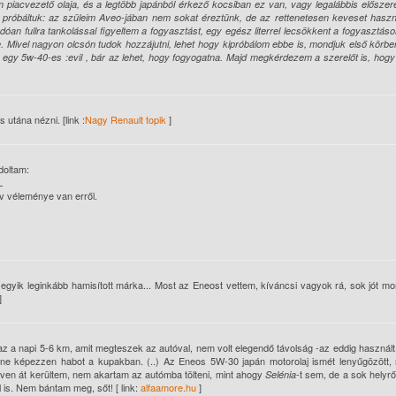
n piacvezető olaja, és a legtöbb japánból érkező kocsiban ez van, vagy legalábbis előszere
 is próbáltuk: az szüleim Aveo-jában nem sokat éreztünk, de az rettenetesen keveset haszn
óan fullra tankolással figyeltem a fogyasztást, egy egész literrel lecsökkent a fogyasztás
őle. Mivel nagyon olcsón tudok hozzájutni, lehet hogy kipróbálom ebbe is, mondjuk első körb
 egy 5w-40-es :evil , bár az lehet, hogy fogyogatna. Majd megkérdezem a szerelőt is, hogy
utána nézni. [link :
Nagy Renault topik
]
doltam:
L
v véleménye van erről.
egyik leginkább hamisított márka... Most az Eneost vettem, kíváncsi vagyok rá, sok jót m
]
az a napi 5-6 km, amit megteszek az autóval, nem volt elegendő távolság -az eddig használ
 ne képezzen habot a kupakban. (..) Az Eneos 5W-30 japán motorolaj ismét lenyűgözött, 
éven át kerültem, nem akartam az autómba tölteni, mint ahogy
-t sem, de a sok helyrő
Selénia
 is. Nem bántam meg, sőt! [ link:
alfaamore.hu
]