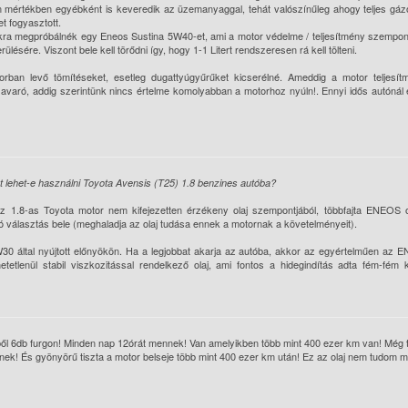
yen mértékben egyébként is keveredik az üzemanyaggal, tehát valószínűleg ahogy teljes gá
et fogyasztott.
zakra megpróbálnék egy Eneos Sustina 5W40-et, ami a motor védelme / teljesítmény szempon
lésére. Viszont bele kell törődni így, hogy 1-1 Litert rendszeresen rá kell tölteni.
ban levő tömítéseket, esetleg dugattyúgyűrűket kicserélné. Ameddig a motor teljesít
zavaró, addig szerintünk nincs értelme komolyabban a motorhoz nyúln!. Ennyi idős autónál
lehet-e használni Toyota Avensis (T25) 1.8 benzines autóba?
az 1.8-as Toyota motor nem kifejezetten érzékeny olaj szempontjából, többfajta ENEOS o
ó választás bele (meghaladja az olaj tudása ennek a motornak a követelményeit).
30 által nyújtott előnyökön. Ha a legjobbat akarja az autóba, akkor az egyértelműen az
tetlenül stabil viszkozitással rendelkező olaj, ami fontos a hidegindítás adta fém-fém
ből 6db furgon! Minden nap 12órát mennek! Van amelyikben több mint 400 ezer km van! Még 
nek! És gyönyörű tiszta a motor belseje több mint 400 ezer km után! Ez az olaj nem tudom m