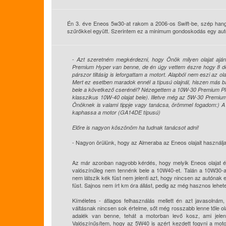
Én 3. éve Eneos 5w30-at rakom a 2006-os Swift-be, szép hang
szűrőkkel együtt. Szerintem ez a minimum gondoskodás egy autó
-
Azt szeretném megkérdezni, hogy Önök milyen olajat ajá
Premium Hyper van benne, de én úgy vettem észre hogy 8 deci
párszor tiltásig is leforgattam a motort. Alapból nem eszi az o
Mert ez esetben maradok ennél a típusú olajnál, hiszen más b
bele a következő cserénél? Nézegettem a 10W-30 Premium Plus-
klasszikus 10W-40 olajat bele). Illetve még az 5W-30 Premi
Önöknek is valami tippje vagy tanácsa, örömmel fogadom:) A 
kaphassa a motor (GA14DE típusú)
Előre is nagyon köszönöm ha tudnak tanácsot adni!
- Nagyon örülünk, hogy az Almeraba az Eneos olajait használj
Az már azonban nagyobb kérdés, hogy melyik Eneos olajat ér
valószínűleg nem tennénk bele a 10W40-et. Talán a 10W30-al l
nem látszik kék füst nem jelenti azt, hogy nincsen az autónak
füst. Sajnos nem írt km óra állást, pedig az még hasznos lehete
Kíméletes - átlagos felhasználás mellett én azt javasol
váltásnak nincsen sok értelme, sőt még rosszabb lenne tőle ola
adalék van benne, tehát a motorban levő kosz, ami jelenl
Valószínűsítem, hogy az 5W40 is azért kezdett fogyni a mot