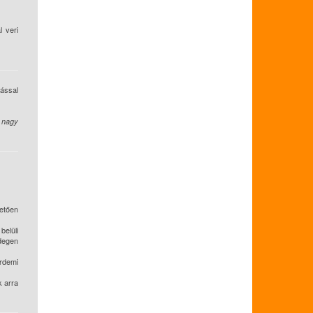
l veri
ással
 nagy
hetően
belüli
idegen
rdemi
k arra