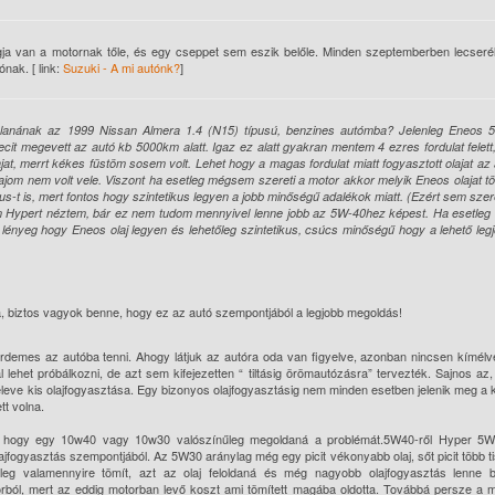
ja van a motornak tőle, és egy cseppet sem eszik belőle. Minden szeptemberben lecseré
nak. [ link:
Suzuki - A mi autónk?
]
nlanának az 1999 Nissan Almera 1.4 (N15) típusú, benzines autómba? Jelenleg Eneos 
t megevett az autó kb 5000km alatt. Igaz ez alatt gyakran mentem 4 ezres fordulat felet
lajat, merrt kékes füstöm sosem volt. Lehet hogy a magas fordulat miatt fogyasztott olajat az
ajom nem volt vele. Viszont ha esetleg mégsem szereti a motor akkor melyik Eneos olajat t
t is, mert fontos hogy szintetikus legyen a jobb minőségű adalékok miatt. (Ezért sem sze
um Hypert néztem, bár ez nem tudom mennyivel lenne jobb az 5W-40hez képest. Ha esetleg
lényeg hogy Eneos olaj legyen és lehetőleg szintetikus, csúcs minőségű hogy a lehető leg
a, biztos vagyok benne, hogy ez az autó szempontjából a legjobb megoldás!
demes az autóba tenni. Ahogy látjuk az autóra oda van figyelve, azonban nincsen kímélv
ehet próbálkozni, de azt sem kifejezetten “ tiltásig örömautózásra” tervezték. Sajnos az
 eleve kis olajfogyasztása. Egy bizonyos olajfogyasztásig nem minden esetben jelenik meg a
tt volna.
nám, hogy egy 10w40 vagy 10w30 valószínűleg megoldaná a problémát.5W40-ről Hyper 5W
jfogyasztás szempontjából. Az 5W30 aránylag még egy picit vékonyabb olaj, sőt picit több ti
eg valamennyire tömít, azt az olaj feloldaná és még nagyobb olajfogyasztás lenne be
orból, mert az eddig motorban levő koszt ami tömített magába oldotta. Továbbá persze a