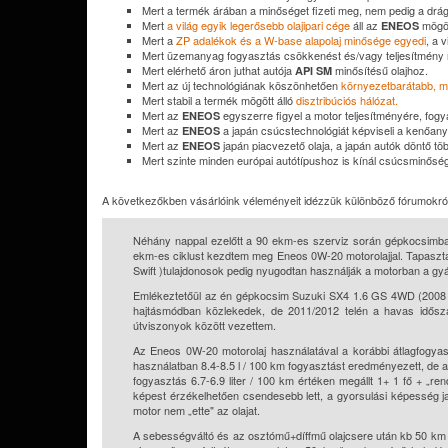
Mert a termék árában a minőséget fizeti meg, nem pedig a drá
Mert
a világ egyik legerősebb olajipari cége
áll az
mögöt
ENEOS
Mert a
ZP adalékok és a W-base alapolaj minősége egyedi
, a 
Mert üzemanyag fogyasztás csökkenést és/vagy teljesítmény n
Mert elérhető áron juthat autója
minősítésű olajhoz.
API SM
Mert az új technológiának köszönhetően
környezetbarátabb, m
Mert stabil a termék mögött álló
disztribúciós hálózat
.
Mert az
egyszerre figyel a motor teljesítményére, fog
ENEOS
Mert az
a japán csúcstechnológiát képviseli a kenőany
ENEOS
Mert az
japán piacvezető olaja, a japán autók döntő többs
ENEOS
Mert szinte minden európai autótípushoz is kínál csúcsminőség
A következőkben vásárlóink véleményeit idézzük különböző fórumokról
Néhány nappal ezelőtt a 90 ekm-es szerviz során gépkocsimba
ekm-es ciklust kezdtem meg Eneos 0W-20 motorolajjal. Tapaszt
Swift )tulajdonosok pedig nyugodtan használják a motorban a gyár
Emlékeztetőül az én gépkocsim Suzuki SX4 1.6 GS 4WD (2008 é
hajtásmódban közlekedek, de 2011/2012 telén a havas idő
útviszonyok között vezettem.
Az Eneos 0W-20 motorolaj használatával a korábbi átlagfogyaszt
használatban 8.4-8.5 l / 100 km fogyasztást eredményezett, de 
fogyasztás 6.7-6.9 liter / 100 km értéken megállt 1+ 1 fő + „r
képest érzékelhetően csendesebb lett, a gyorsulási képesség ja
motor nem „ette" az olajat.
A sebességváltó és az osztómű+díffmű olajcsere után kb 50 km 