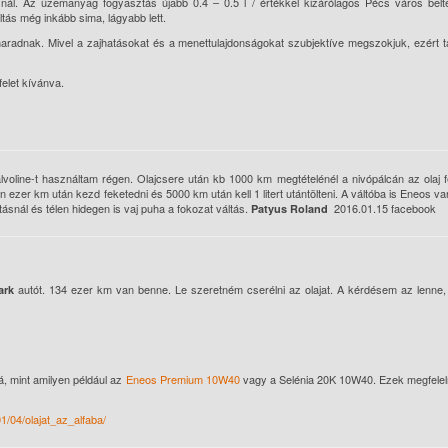
ál. Az üzemanyag fogyasztás újabb 0.4 – 0.5 l / értékkel kizárólagos Pécs város belter
ltás még inkább sima, lágyabb lett.
adnak. Mivel a zajhatásokat és a menettulajdonságokat szubjektíve megszokjuk, ezért t
elet kívánva.
lvoline-t használtam régen. Olajcsere után kb 1000 km megtételénél a nivópálcán az olaj 
10en ezer km után kezd feketed
ni és 5000 km után kell 1 litert utántölteni. A váltóba is Eneos v
snál és télen hidegen is vaj puha a fokozat váltás.
2016.01.15 facebook
Patyus Roland
autót. 134 ezer km van benne. Le szeretném cserélni az olajat. A kérdésem az lenne,
ark
á, mint amilyen például az
Eneos Premium 10W40
vagy a Selénia 20K 10W40. Ezek megfelel
01/04/olajat_az_alfaba/