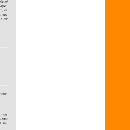
tettel
áljuk,
om, és
en egy
 ő mit
ondtak
t, más
színe
l, sok