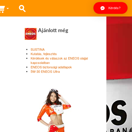
Kérdés?
Ajánlott még
SUSTINA
Kutatás, fejlesztés
Kérdések és válaszok az ENEOS olajjal
kapcsolatban
ENEOS biztonsági adatlapok
5W-30 ENEOS Ultra