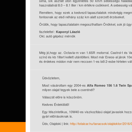
sima, sík aszfalt úton egyenletes 50 km/h sebességű haladásn
használatnál 8.0 – 8.1 liter / km értékre csökkent. A sebesség vá
Remélem, hogy ezek a kedvező tapasztalatok mindvégig megmar
fontosnak az első néhány száz km alatt szerzett érzéseket.
Örülök, hogy tapasztalataim megoszthattam Önökkel, sok jó ügyf
tisztelettel :
Kaponyi László
Okl. autó gépész mérnök
Még jó,hogy az. Octavia-m van 1.6SR motorral. Castrol-t és Va
színű és kb 1litert kellett utántölteni. Most már Eneos-al járok 
és érdekes módon már nem reccsen 1-es ből 2-esbe hirtelen váltá
Üdvözletem,
Most vásároltam egy 2004-es
Alfa Romeo 156 1.6 Twin Sp
milyen olajat tegyek bele a cserénél?
Válaszát előre is köszönöm.
Kedves Érdeklődő!
Egy félszintetikus, 10W40-es viszkozitású olajat javaslok hozz
gyári előírásoknak is.
Üdv, Olajdoki | link:
http://totalcar.hu/tanacsok/olajdoktor/2016/