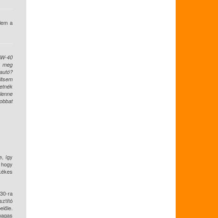
lem a
5W-40
t, meg
 autó?
öltsem
retnék
 lenne
jobbat
e, így
, hogy
 kékes
30-ra
sztító
lőle.
 magas