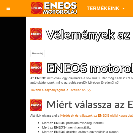
TERMÉKEINK
Vélemények az
Motorolaj
ENEOS motorola
Az
nem csak egy olajmárka a sok közül. Bár még csak 2009 ót
ENEOS
autótulajdonosok, mind az autószerelők körében töretlenül nő.
Tovább a sajtóanyaghoz a Totalcar-on. >>
Miért válassza az
Ajánljuk olvassa el a
Kérdések és válaszok az ENEOS olajjal kapcsola
Mert az
prémium minőségű termék.
ENEOS
Mert az
-t nem hamisítják.
ENEOS
Mert az
ár/érték aránya egyedülálló a piacon.
ENEOS