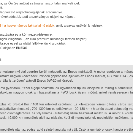
ga, az Ön (és autója) számára haszontalan marketinget.
t.
világ vezető olajtechnológiájának eredménye.
övekedést biztosít a szokványos olajokhoz képest.
int a hagyományos kéntartalmú olajok
, amik a savas esőkért is felelnek.
yasztására és a környezetvédelemre.
agok világában. ( az első prémium minőségű termék helyett)
ége ezzel az olajjal feltöltve jön ki a gyárból.
ű olajat az
ENEOS
:
n valamennyi olaj cserére került mégpedig az Eneos márkából. A motor esetében a másod
alataim nagyon kedvezőek, minden gépkocsiba ajánlom az Eneos márkát, a Suzuki SX4 ( és
 által is „erősen" ajánlott Eneos 0W-20 minőséget.
vi gyártású). Ezzel a gépkocsimmal és ugyanezen típusú elődjeivel is mindig automatiku
szakokban nagyon gyakran használtam a 4WD Lock üzem módot, mivel rendszeresen h
ás kb 0.3-0.4 liter / 100 km értékkel csökkent. Ez kifejezetten városi ( Pécs város terü
autópályákon hosszú , 700-1300 km-es céltávokon 120-130 km / h tartós utazó sebesség mel
endes" csomagterhelés és folyamatos (automata) klima használat mellett is. A motor a korá
vult. 15.000 km megtétele alatt az olajszint kb 3 dl mennyiségnek megfelelően csökkent, t
megtétele után az egész autó szinte hangtalanná vált. Csak a gumiabroncsok hangja érzék