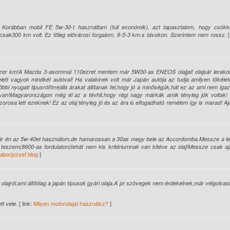
Korábban mobil FE 5w-30-t használtam (full económik), azt tapasztalom, hogy csökk
[
csak300 km volt. Ez főleg elővárosi forgalom, 8-5-3 km-s távokon. Szerintem nem rossz.
30ezer km!A Mazda 3-asommal 110ezret mentem már 5W30-as ENEOS olajjal! olajsár lerakó
elett vagyok mindkét autóval! Ha valakinek volt már Japán autója az tudja amilyen tökéle
bbi nyugati tipusról!Irreális árakat állítanak fel,hogy jó a minőségük,hát ez az ami nem ig
a van!Magyarországon még él az a tévhit,hogy régi nagy márkák amik tényleg jók voltak!
rosa lett ezeknek! Ez az olaj tényleg jó és az ára is elfogadható remélem így is marad! A
m,bár én az 5w-40et használom,de hamarossan a 30as megy bele az Accordomba.Messze a le
eszem(8600-as fordulaton)tehát nem kis kritériumnak van kitéve az olaj!Messze csak ajá
aborjozsef blog
]
ajról,ami állítólag a japán típusok gyári olaja.A pr szövegek nem érdekelnek,már véigolva
[ link:
Milyen motorolajat használsz?
]
t vele.