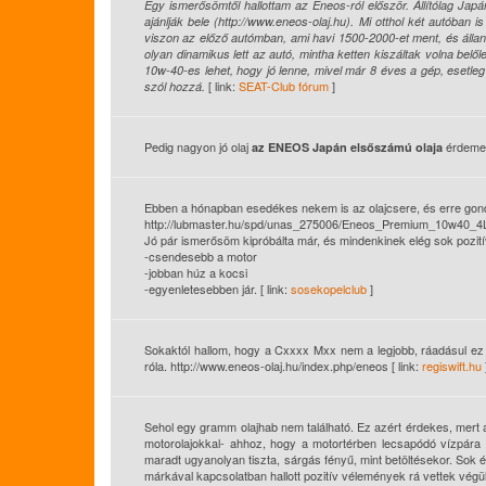
Egy ismerősömtől hallottam az Eneos-ról először. Állítólag Japá
ajánlják bele (http://www.eneos-olaj.hu). Mi otthol két autóban
viszon az előző autómban, ami havi 1500-2000-et ment, és álland
olyan dinamikus lett az autó, mintha ketten kiszáltak volna bel
10w-40-es lehet, hogy jó lenne, mivel már 8 éves a gép, esetleg
[ link:
SEAT-Club fórum
]
szól hozzá.
Pedig nagyon jó olaj
érdemes 
az ENEOS Japán elsőszámú olaja
Ebben a hónapban esedékes nekem is az olajcsere, és erre gon
http://lubmaster.hu/spd/unas_275006/Eneos_Premium_10w40_4
Jó pár ismerősöm kipróbálta már, és mindenkinek elég sok pozití
-csendesebb a motor
-jobban húz a kocsi
-egyenletesebben jár. [ link:
sosekopelclub
]
Sokaktól hallom, hogy a Cxxxx Mxx nem a legjobb, ráadásul ez 
róla. http://www.eneos-olaj.hu/index.php/eneos [ link:
regiswift.hu
Sehol egy gramm olajhab nem található. Ez azért érdekes, mert 
motorolajokkal- ahhoz, hogy a motortérben lecsapódó vízpára
maradt ugyanolyan tiszta, sárgás fényű, mint betöltésekor. Sok 
márkával kapcsolatban hallott pozitív vélemények rá vettek végül