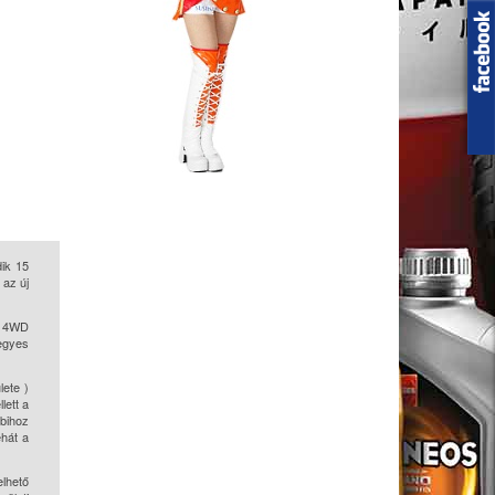
ik 15
 az új
s 4WD
egyes
lete )
lett a
bbihoz
ehát a
elhető