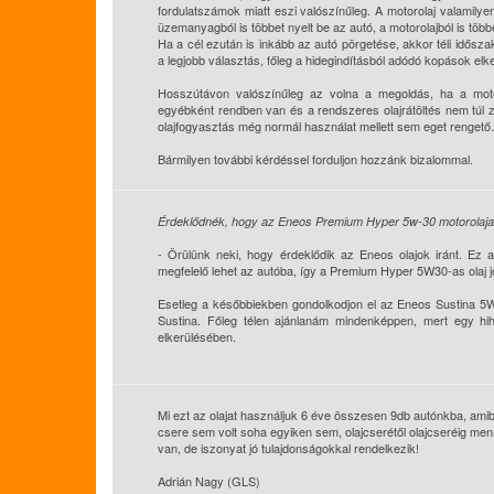
fordulatszámok miatt eszi valószínűleg. A motorolaj valamil
üzemanyagból is többet nyelt be az autó, a motorolajból is több
Ha a cél ezután is inkább az autó pörgetése, akkor téli idős
a legjobb választás, főleg a hidegindításból adódó kopások elkerü
Hosszútávon valószínűleg az volna a megoldás, ha a motor
egyébként rendben van és a rendszeres olajrátöltés nem túl 
olajfogyasztás még normál használat mellett sem eget rengető.
Bármilyen további kérdéssel forduljon hozzánk bizalommal.
Érdeklődnék, hogy az Eneos Premium Hyper 5w-30 motorolajat 
- Örülünk neki, hogy érdeklődik az Eneos olajok iránt. Ez 
megfelelő lehet az autóba, így a Premium Hyper 5W30-as olaj j
Esetleg a későbbiekben gondolkodjon el az Eneos Sustina 5W
Sustina. Főleg télen ajánlanám mindenképpen, mert egy hihe
elkerülésében.
Mi ezt az olajat használjuk 6 éve összesen 9db autónkba, ami
csere sem volt soha egyiken sem, olajcserétől olajcseréig men
van, de iszonyat jó tulajdonságokkal rendelkezik!
Adrián Nagy (GLS)