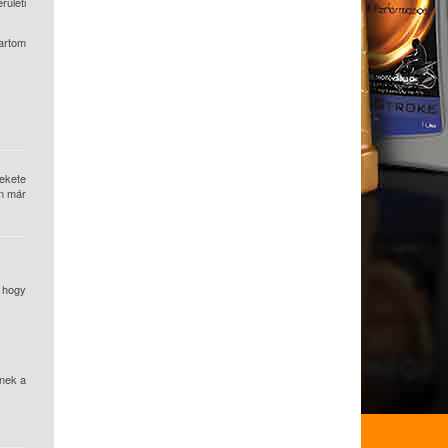
ületi
artom
fekete
an már
 hogy
nek a