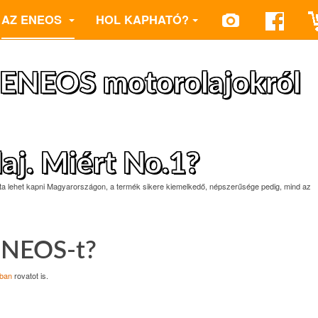
AZ ENEOS
HOL KAPHATÓ?
 ENEOS motorolajokról
j. Miért No.1?
a lehet kapni Magyarországon, a termék sikere kiemelkedő, népszerűsége pedig, mind az
 ENEOS-t?
tban
rovatot is.