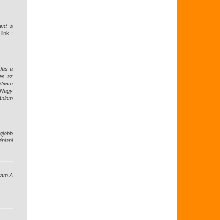
ent a
 link :
dás a
tes az
az!Nem
 Nagy
jánlom
gjobb
nlani
stam.A