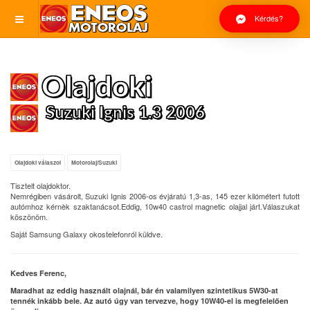
Kérdés?
Olajdoki
Suzuki Ignis 1.3 2006
Olajdoki válaszol
Motorolaj/Suzuki
Tisztelt olajdoktor.
Nemrégiben vásárolt, Suzuki Ignis 2006-os évjáratú 1,3-as, 145 ezer kilómétert futott
autómhoz kérnèk szaktanácsot.Eddig, 10w40 castrol magnetic olajjal járt.Válaszukat
köszönöm.
Saját Samsung Galaxy okostelefonról küldve.
Kedves Ferenc,
Maradhat az eddig használt olajnál, bár én valamilyen szintetikus 5W30-at
tennék inkább bele. Az autó úgy van tervezve, hogy 10W40-el is megfelelően