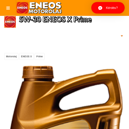
Kérdés?
5W-30 ENEOS X Prime
Motorolaj
ENEOS X
Prime