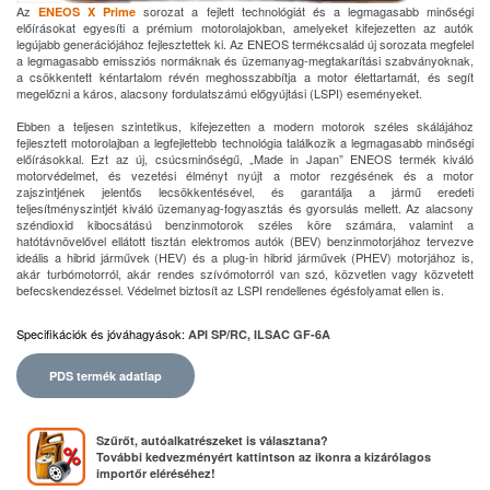
Az
sorozat a fejlett technológiát és a legmagasabb minőségi
ENEOS X Prime
előírásokat egyesíti a prémium motorolajokban, amelyeket kifejezetten az autók
legújabb generációjához fejlesztettek ki. Az ENEOS termékcsalád új sorozata megfelel
a legmagasabb emissziós normáknak és üzemanyag-megtakarítási szabványoknak,
a csökkentett kéntartalom révén meghosszabbítja a motor élettartamát, és segít
megelőzni a káros, alacsony fordulatszámú előgyújtási (LSPI) eseményeket.
Ebben a teljesen szintetikus, kifejezetten a modern motorok széles skálájához
fejlesztett motorolajban a legfejlettebb technológia találkozik a legmagasabb minőségi
előírásokkal. Ezt az új, csúcsminőségű, „Made in Japan” ENEOS termék kiváló
motorvédelmet, és vezetési élményt nyújt a motor rezgésének és a motor
zajszintjének jelentős lecsökkentésével, és garantálja a jármű eredeti
teljesítményszintjét kiváló üzemanyag-fogyasztás és gyorsulás mellett. Az alacsony
széndioxid kibocsátású benzinmotorok széles köre számára, valamint a
hatótávnövelővel ellátott tisztán elektromos autók (BEV) benzinmotorjához tervezve
ideális a hibrid járművek (HEV) és a plug-in hibrid járművek (PHEV) motorjához is,
akár turbómotorról, akár rendes szívómotorról van szó, közvetlen vagy közvetett
befecskendezéssel. Védelmet biztosít az LSPI rendellenes égésfolyamat ellen is.
Specifikációk és jóváhagyások
:
API SP/RC, ILSAC GF-6A
PDS termék adatlap
Szűrőt, autóalkatrészeket is választana?
További kedvezményért kattintson az ikonra a kizárólagos
importőr eléréséhez!