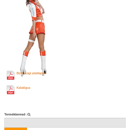
Biztonsági adatlapok
Katalógus
Termékkereső :