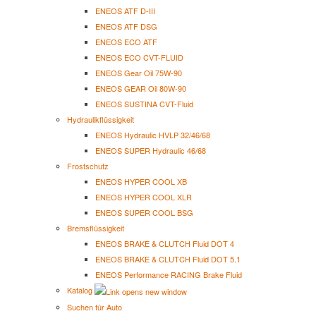
ENEOS ATF D-III
ENEOS ATF DSG
ENEOS ECO ATF
ENEOS ECO CVT-FLUID
ENEOS Gear Oil 75W-90
ENEOS GEAR Oil 80W-90
ENEOS SUSTINA CVT-Fluid
Hydraulikflüssigkeit
ENEOS Hydraulic HVLP 32/46/68
ENEOS SUPER Hydraulic 46/68
Frostschutz
ENEOS HYPER COOL XB
ENEOS HYPER COOL XLR
ENEOS SUPER COOL BSG
Bremsflüssigkeit
ENEOS BRAKE & CLUTCH Fluid DOT 4
ENEOS BRAKE & CLUTCH Fluid DOT 5.1
ENEOS Performance RACING Brake Fluid
Katalog
Suchen für Auto