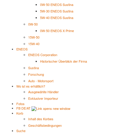
0W-50 ENEOS Sustina
5W-30 ENEOS Sustina
5W-40 ENEOS Sustina
0W-50
0W-50 ENEOS X Prime
15W-50
15W-40
ENEOS
ENEOS Corporation
Historischer Überblick der Firma
Sustina
Forschung
Auto - Motorsport
Wo ist es erhältlich?
Ausgewählte Händler
Exklusiver Importeur
Fotos
FB DE/AT
Korb
Inhalt des Korbes
Geschäftsbedingungen
Suche