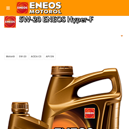
5W-20 ENEOS Hyper-F
Motoröl
5W-20
ACEA C5
API SN