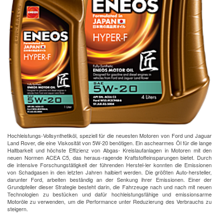
Hochleistungs-Vollsynthetiköl, speziell für die neuesten Motoren von Ford und Jaguar
Land Rover, die eine Viskosität von 5W-20 benötigen. Ein aschearmes Öl für die lange
Haltbarkeit und höchste Effizienz von Abgas- Kreislaufanlagen in Motoren mit den
neuen Normen ACEA C5, das heraus-ragende Kraftstoffeinsparungen bietet. Durch
die intensive Forschungstätigkeit der führenden Herstel-ler konnten die Emissionen
von Schadgasen in den letzten Jahren halbiert werden. Die größten Auto-hersteller,
darunter Ford, arbeiten beständig an der Senkung ihrer Emissionen. Einer der
Grundpfeiler dieser Strategie besteht darin, die Fahrzeuge nach und nach mit neuen
Technologien zu bestücken und dafür hochleistungsfähige und emissionsarme
Motoröle zu verwenden, um die Performance unter Reduzierung des Verbrauchs zu
steigern.