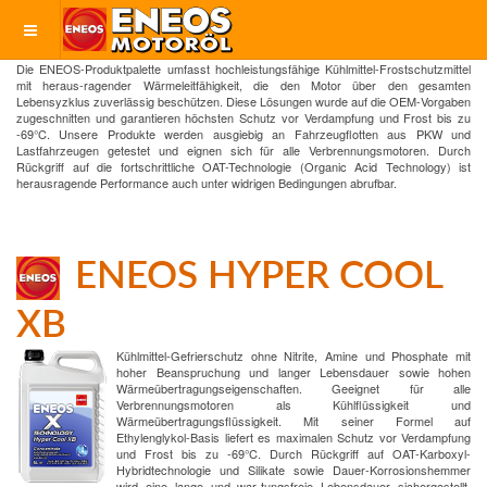
Die ENEOS-Produktpalette umfasst hochleistungsfähige Kühlmittel-Frostschutzmittel
mit heraus-ragender Wärmeleitfähigkeit, die den Motor über den gesamten
Lebensyzklus zuverlässig beschützen. Diese Lösungen wurde auf die OEM-Vorgaben
zugeschnitten und garantieren höchsten Schutz vor Verdampfung und Frost bis zu
-69°C. Unsere Produkte werden ausgiebig an Fahrzeugflotten aus PKW und
Lastfahrzeugen getestet und eignen sich für alle Verbrennungsmotoren. Durch
Rückgriff auf die fortschrittliche OAT-Technologie (Organic Acid Technology) ist
herausragende Performance auch unter widrigen Bedingungen abrufbar.
ENEOS HYPER COOL
XB
Kühlmittel-Gefrierschutz ohne Nitrite, Amine und Phosphate mit
hoher Beanspruchung und langer Lebensdauer sowie hohen
Wärmeübertragungseigenschaften. Geeignet für alle
Verbrennungsmotoren als Kühlflüssigkeit und
Wärmeübertragungsflüssigkeit. Mit seiner Formel auf
Ethylenglykol-Basis liefert es maximalen Schutz vor Verdampfung
und Frost bis zu -69°C. Durch Rückgriff auf OAT-Karboxyl-
Hybridtechnologie und Silikate sowie Dauer-Korrosionshemmer
wird eine lange und war-tungsfreie Lebensdauer sichergestellt.