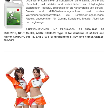
Organische Kühlmittel-Frostschutzmittel ohne Nitrite, Amine und
Phosphate, mit stabiler und einheit-licher, auf Ethylenglykol
basierender Rezeptur. Empfohlen für die Kühlsysteme von Benzin-,
Diesel- und GPL-Verbrennungsmotoren und andere
Wärmeübertragungssysteme, wie Zentralheizungsan-lagen.
Absolut unbedenklich für Gummi, Kunststoff, Metalle, Aluminium
und Legierungen.
SPEZIFIKATIONEN UND FREIGABEN:
BS 6580:1992, BS
6580:2010, NF-R 15-601, ASTM D3306-20 Type III for dilutions of 51.8v% and
higher, CUNA NC 956-16, SAE J1034 for dilutions of 51.8v% and higher, UNE 26-
361-88/1