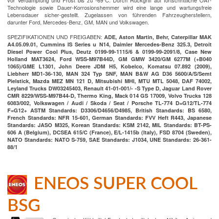
vor Verdampfung und Frost bis zu -69°C. Durch Rückgriff auf fortschrittliche OAT-
Technologie sowie Dauer-Korrosionshemmer wird eine lange und wartungsfreie
Lebensdauer sicher-gestellt. Zugelassen von führenden Fahrzeugherstellern,
darunter Ford, Mercedes-Benz, GM, MAN und Volkswagen.
SPEZIFIKATIONEN UND FREIGABEN:
ADE, Aston Martin, Behr, Caterpillar MAK
A4.05.09.01, Cummins IS Series u N14, Daimler Mercedes-Benz 325.3, Detroit
Diesel Power Cool Plus, Deutz 0199-99-1115/6 & 0199-99-2091/8, Case New
Holland MAT3624, Ford WSS-M97B44D, GM GMW 3420/GM 6277M (+B040
1065)/GME L1301, John Deere JDM H5, Kobelco, Komatsu 07.892 (2009),
Liebherr MD1-36-130, MAN 324 Typ SNF, MAN B&W AG D36 5600/A/S/Semt
Pielstick, Mazda MEZ MN 121 D, Mitsubishi MHI, MTU MTL 5048, DAF 74002,
Leyland Trucks DW03245403, Renault 41-01-001/- -S Type D, Jaguar Land Rover
CMR 8229/WSS-M97B44-D, Thermo King, Mack 014 GS 17009, Volvo Trucks 128
6083/002, Volkswagen / Audi / Skoda / Seat / Porsche TL-774 D=G12/TL-774
F=G12+ ASTM Standards: D3306/D4656/D4985, British Standards: BS 6580,
French Standards: NFR 15-601, German Standards: FVV Heft R443, Japanese
Standards: JASO M325, Korean Standards: KSM 2142, MIL Standards: BT-PS-
606 A (Belgium), DCSEA 615/C (France), E/L-1415b (Italy), FSD 8704 (Sweden),
NATO Standards: NATO S-759, SAE Standards: J1034, UNE Standards: 26-361-
88/1
ENEOS SUPER COOL
BSG