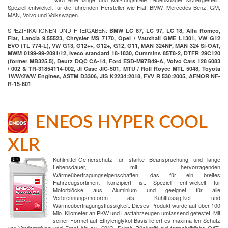
Speziell entwickelt für die führenden Hersteller wie Fiat, BMW, Mercedes-Benz, GM,
MAN, Volvo und Volkswagen.
SPEZIFIKATIONEN UND FREIGABEN:
BMW LC 87, LC 97, LC 18, Alfa Romeo,
Fiat, Lancia 9.55523, Chrysler MS 7170, Opel / Vauxhall GME L1301, VW G12
EVO (TL 774-L), VW G13, G12++, G12+, G12, G11, MAN 324NF, MAN 324 Si-OAT,
MWM 0199-99-2091/12, Iveco standard 18-1830, Cummins 85T8-2, DTFR 29C120
(former MB325.5), Deutz DQC CA-14, Ford ESD-M97B49-A, Volvo Cars 128 6083
/ 002 & TR-31854114-002, JI Case JIC-501, MTU / Roll Royce MTL 5048, Toyota
1WW/2WW Engines, ASTM D3306, JIS K2234:2018, FVV R 530:2005, AFNOR NF-
R-15-601
ENEOS HYPER COOL
XLR
Kühlmittel-Gefrierschutz für starke Beanspruchung und lange
Lebensdauer, mit hervorragenden
Wärmeübertragungseigenschaften, das für ein breites
Fahrzeugsortiment konzipiert ist. Speziell ent-wickelt für
Motorblöcke aus Aluminium und geeignet für alle
Verbrennungsmotoren als Kühlflüssig-keit und
Wärmeübertragungsflüssigkeit. Dieses Produkt wurde auf über 100
Mio. Kilometer an PKW und Lastfahrzeugen umfassend getestet. Mit
seiner Formel auf Ethylenglykol-Basis liefert es maxima-len Schutz