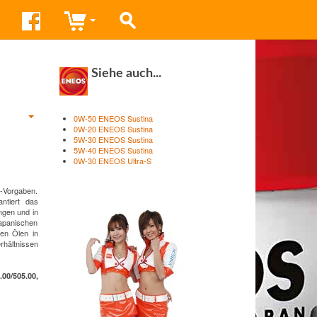
Siehe auch...
0W-50 ENEOS Sustina
0W-20 ENEOS Sustina
5W-30 ENEOS Sustina
5W-40 ENEOS Sustina
0W-30 ENEOS Ultra-S
-Vorgaben.
antiert das
ngen und in
japanischen
ren Ölen in
hältnissen
0/505.00,