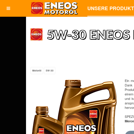
UNSERE PRODUK
5W-30 ENEOS 
Motoröl
5W-30
Ein m
Dank 
Produk
einem
und k
anspr
hervo
SPEZ
Merce