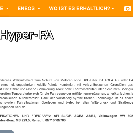
TE
ENEOS
WO IST ES ERHÄLTLICH?
Hyper-FA
odernes Vollsynthetiköl zum Schutz von Motoren ohne DPF-Filter mit ACEA A3- oder B4
eines leistungsstarken Additiv-Pakets kombiniert mit vollsynthetischen Grundölen gar
t eine stabile und rasche Schmierung sowie hohe Thermostabilität unter extre-men Bedingu
 großen Temperaturbereich für die Fahrzeuge der größten euro-päischen, amerikanischen, 
oreanischen Autohersteller. Dank der vollständig synthe-tischen Technologie ist es ande
uchsvollen Fahrsituationen überlegen und bietet bei allen Witterungs- und Straßenver
rragenden Schutz.
IFIKATIONEN UND FREIGABEN
:
API SL/CF, ACEA A3/B4, Volkswagen VW 502.0
des-Benz MB 229.5, Renault RN710/RN700