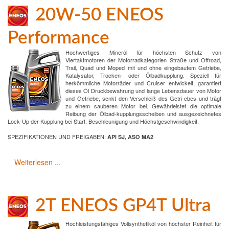
20W-50 ENEOS
Performance
Hochwertiges Mineröl für höchsten Schutz von
Viertaktmotoren der Motorradkategorien Straße und Offroad,
Trail, Quad und Moped mit und ohne eingebautem Getriebe,
Katalysator, Trocken- oder Ölbadkupplung. Speziell für
herkömmliche Motorräder und Cruiser entwickelt, garantiert
dieses Öl Druckbewahrung und lange Lebensdauer von Motor
und Getriebe, senkt den Verschleiß des Getri-ebes und trägt
zu einem sauberen Motor bei. Gewährleistet die optimale
Reibung der Ölbad-kupplungsscheiben und ausgezeichnetes
Lock-Up der Kupplung bei Start, Beschleunigung und Höchstgeschwindigkeit.
SPEZIFIKATIONEN UND FREIGABEN:
API SJ, ASO MA2
Weiterlesen ...
2T ENEOS GP4T Ultra
Hochleistungsfähiges Vollsynthetiköl von höchster Reinheit für