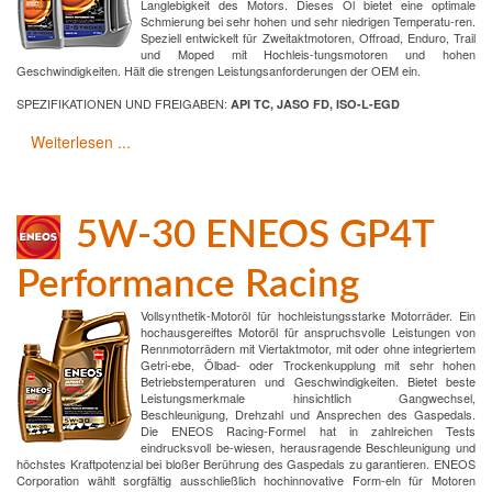
Langlebigkeit des Motors. Dieses Öl bietet eine optimale
Schmierung bei sehr hohen und sehr niedrigen Temperatu-ren.
Speziell entwickelt für Zweitaktmotoren, Offroad, Enduro, Trail
und Moped mit Hochleis-tungsmotoren und hohen
Geschwindigkeiten. Hält die strengen Leistungsanforderungen der OEM ein.
SPEZIFIKATIONEN UND FREIGABEN:
API TC, JASO FD, ISO-L-EGD
Weiterlesen ...
5W-30 ENEOS GP4T
Performance Racing
Vollsynthetik-Motoröl für hochleistungsstarke Motorräder. Ein
hochausgereiftes Motoröl für anspruchsvolle Leistungen von
Rennmotorrädern mit Viertaktmotor, mit oder ohne integriertem
Getri-ebe, Ölbad- oder Trockenkupplung mit sehr hohen
Betriebstemperaturen und Geschwindigkeiten. Bietet beste
Leistungsmerkmale hinsichtlich Gangwechsel,
Beschleunigung, Drehzahl und Ansprechen des Gaspedals.
Die ENEOS Racing-Formel hat in zahlreichen Tests
eindrucksvoll be-wiesen, herausragende Beschleunigung und
höchstes Kraftpotenzial bei bloßer Berührung des Gaspedals zu garantieren. ENEOS
Corporation wählt sorgfältig ausschließlich hochinnovative Form-eln für Motoren