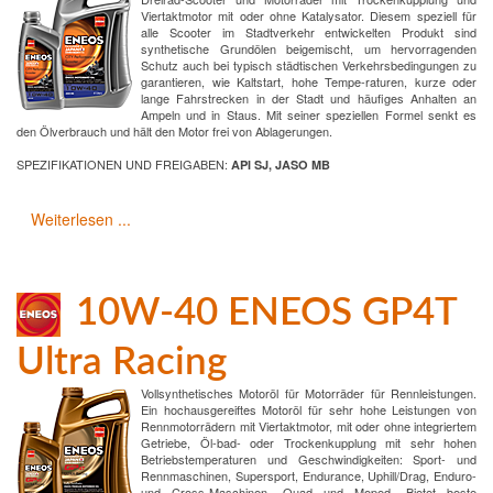
Viertaktmotor mit oder ohne Katalysator. Diesem speziell für
alle Scooter im Stadtverkehr entwickelten Produkt sind
synthetische Grundölen beigemischt, um hervorragenden
Schutz auch bei typisch städtischen Verkehrsbedingungen zu
garantieren, wie Kaltstart, hohe Tempe-raturen, kurze oder
lange Fahrstrecken in der Stadt und häufiges Anhalten an
Ampeln und in Staus. Mit seiner speziellen Formel senkt es
den Ölverbrauch und hält den Motor frei von Ablagerungen.
SPEZIFIKATIONEN UND FREIGABEN:
API SJ, JASO MB
Weiterlesen ...
10W-40 ENEOS GP4T
Ultra Racing
Vollsynthetisches Motoröl für Motorräder für Rennleistungen.
Ein hochausgereiftes Motoröl für sehr hohe Leistungen von
Rennmotorrädern mit Viertaktmotor, mit oder ohne integriertem
Getriebe, Öl-bad- oder Trockenkupplung mit sehr hohen
Betriebstemperaturen und Geschwindigkeiten: Sport- und
Rennmaschinen, Supersport, Endurance, Uphill/Drag, Enduro-
und Cross-Maschinen, Quad und Moped. Bietet beste