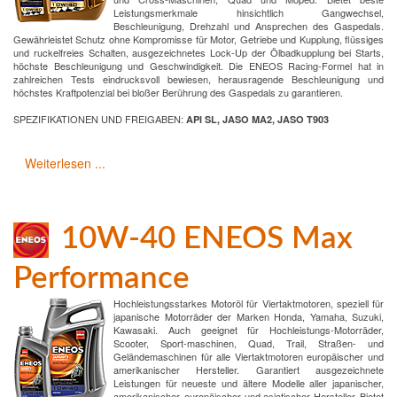
Leistungsmerkmale hinsichtlich Gangwechsel,
Beschleunigung, Drehzahl und Ansprechen des Gaspedals.
Gewährleistet Schutz ohne Kompromisse für Motor, Getriebe und Kupplung, flüssiges
und ruckelfreies Schalten, ausgezeichnetes Lock-Up der Ölbadkupplung bei Starts,
höchste Beschleunigung und Geschwindigkeit. Die ENEOS Racing-Formel hat in
zahlreichen Tests eindrucksvoll bewiesen, herausragende Beschleunigung und
höchstes Kraftpotenzial bei bloßer Berührung des Gaspedals zu garantieren.
SPEZIFIKATIONEN UND FREIGABEN:
API SL, JASO MA2, JASO T903
Weiterlesen ...
10W-40 ENEOS Max
Performance
Hochleistungsstarkes Motoröl für Viertaktmotoren, speziell für
japanische Motorräder der Marken Honda, Yamaha, Suzuki,
Kawasaki. Auch geeignet für Hochleistungs-Motorräder,
Scooter, Sport-maschinen, Quad, Trail, Straßen- und
Geländemaschinen für alle Viertaktmotoren europäischer und
amerikanischer Hersteller. Garantiert ausgezeichnete
Leistungen für neueste und ältere Modelle aller japanischer,
amerikanischer, europäischer und asiatischer Hersteller. Bietet