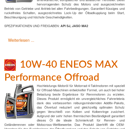
hervorragenden Schutz des Motors und ausgezeichneten
Betrieb von Getriebe und Antrieb bei allen Fahrbedingungen. Garantiert flüssiges und
ruckelfreies Schalten, ausgezeichnetes Lock-Up der Ölbadkupplung beim Start,
Beschleunigung und höchste Geschwindigkeiten.
SPEZIFIKATIONEN UND FREIGABEN:
API SJ, JASO MA2
Weiterlesen ...
10W-40 ENEOS MAX
Performance Offroad
Hochleistungs-Motoröl für Motorrad-4-Taktmotoren mit speziell
für Offroad-Maschinen entwickelter Formel, um auch bei hoher
Belastung beste Ergebnisse für Rennmotoren zu erzielen.
Dieses Produkt ermöglicht ein unvergleichliches Fahrerlebnis
dank des verbesserten reibungsmindernden Additiv-Pakets,
das Ölverlust reduziert und gleichzeitig optimalen Schutz
gegen Verschleiß von Kolben und Kolbenringe zusichert.
Aufgrund der sehr hohen thermischen Beständigkeit garantiert
dieses Öl die ideale Schmierkraft für Rennen- und
Geländerennen oder Motocross-Wettbewerbe. Das Produkt übertrifft die OEM-
Vorgaben für das Funktionieren der Ölbadkupplung und den Schutz von Getriebe und