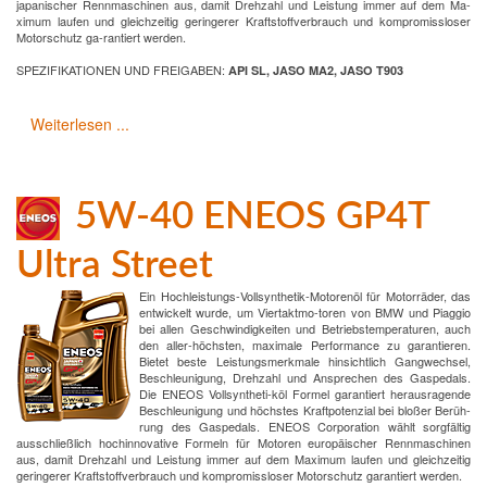
japanischer Rennmaschinen aus, damit Drehzahl und Leistung immer auf dem Ma-
ximum laufen und gleichzeitig geringerer Kraftstoffverbrauch und kompromissloser
Motorschutz ga-rantiert werden.
SPEZIFIKATIONEN UND FREIGABEN:
API SL, JASO MA2, JASO T903
Weiterlesen ...
5W-40 ENEOS GP4T
Ultra Street
Ein Hochleistungs-Vollsynthetik-Motorenöl für Motorräder, das
entwickelt wurde, um Viertaktmo-toren von BMW und Piaggio
bei allen Geschwindigkeiten und Betriebstemperaturen, auch
den aller-höchsten, maximale Performance zu garantieren.
Bietet beste Leistungsmerkmale hinsichtlich Gangwechsel,
Beschleunigung, Drehzahl und Ansprechen des Gaspedals.
Die ENEOS Vollsyntheti-köl Formel garantiert herausragende
Beschleunigung und höchstes Kraftpotenzial bei bloßer Berüh-
rung des Gaspedals. ENEOS Corporation wählt sorgfältig
ausschließlich hochinnovative Formeln für Motoren europäischer Rennmaschinen
aus, damit Drehzahl und Leistung immer auf dem Maximum laufen und gleichzeitig
geringerer Kraftstoffverbrauch und kompromissloser Motorschutz garantiert werden.