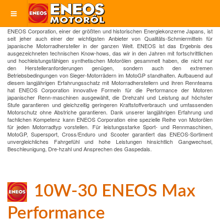
ENEOS Corporation, einer der größten und historischen Energiekonzerne Japans, ist
seit jeher auch einer der wichtigsten Anbieter von Qualitäts-Schmiermitteln für
japanische Motorradhersteller in der ganzen Welt. ENEOS ist das Ergebnis des
ausgezeichneten technischen Know-hows, das wir in den Jahren mit fortschrittlichen
und hochleistungsfähigen synthetischen Motorölen gesammelt haben, die nicht nur
den Herstelleranforderungen genügen, sondern auch den extremen
Betriebsbedingungen von Sieger-Motorrädern im MotoGP standhalten. Aufbauend auf
diesem langjährigen Erfahrungsschatz mit Motorradherstellern und ihren Rennteams
hat ENEOS Corporation innovative Formeln für die Performance der Motoren
japanischer Renn-maschinen ausgewählt, die Drehzahl und Leistung auf höchster
Stufe garantieren und gleichzeitig geringeren Kraftstoffverbrauch und umfassenden
Motorschutz ohne Abstriche garantieren. Dank unserer langjährigen Erfahrung und
fachlichen Kompetenz kann ENEOS Corporation eine spezielle Reihe von Motorölen
für jeden Motorradtyp vorstellen. Für leistungsstarke Sport- und Rennmaschinen,
MotoGP, Supersport, Cross/Enduro und Scooter garantiert das ENEOS-Sortiment
unvergleichliches Fahrgefühl und hohe Leistungen hinsichtlich Gangwechsel,
Beschleunigung, Dre-hzahl und Ansprechen des Gaspedals.
10W-30 ENEOS Max
Performance