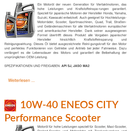
Ein Motoröl der neuen Generation für Viertaktmotoren, das
hohe Leistungen und Kraftstoffeinspa-rungen garantiert.
Speziell für japanische Motoren der Hersteller Honda, Yamaha,
Suzuki, Kawasaki entwickelt. Auch geeignet für Hochleistungs-
Motorräder, Scooter, Sportmaschinen, Quad, Trail, Straßen-
und Geländemaschinen für alle Viertaktmotoren europäischer
und amerikanischer Hersteller. Dank seiner ausgewogenen
Formel übertrifft dieses Produkt alle Vorgaben japanischer
Hersteller hinsichtlich Kraftstoffeinsparung und
Reinigungswirkung. Dieses Öl bietet ausgezeichnete Reini-gungskraft für den Motor
und perfektes Funktionieren von Getriebe und Antrieb bei jeder Fahrweise. Dazu
verlängert es die Lebensdauer des Motors und garantiert die Beibehaltung der
ursprünglichen OEM-Leistung.
SPEZIFIKATIONEN UND FREIGABEN:
API SJ, JASO MA2
Weiterlesen ...
10W-40 ENEOS CITY
Performance Scooter
Motoröl für hohe Leistungen speziell für Scooter, Maxi-Scooter,
Dreirad-Scooter und Motorräder mit Trockenkupplung und