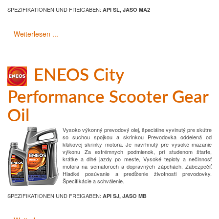
SPEZIFIKATIONEN UND FREIGABEN:
API SL, JASO MA2
Weiterlesen ...
ENEOS City
Performance Scooter Gear
Oil
Vysoko výkonný prevodový olej, špeciálne vyvinutý pre skútre
so suchou spojkou a skrinkou
Prevodovka oddelená od
kľukovej skrinky motora.
Je navrhnutý pre vysoké mazanie
výkonu
Za extrémnych podmienok, pri studenom štarte,
krátke a dlhé jazdy po meste,
Vysoké teploty a nečinnosť
motora na semaforoch a dopravných zápchách.
Zabezpečiť
Hladké posúvanie a predĺženie životnosti prevodovky.
Špecifikácie a schválenie.
SPEZIFIKATIONEN UND FREIGABEN:
API SJ, JASO MB