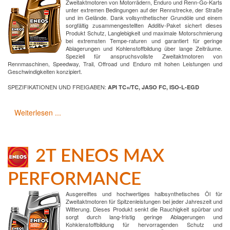
Zweitaktmotoren von Motorrädern, Enduro und Renn-Go-Karts
unter extremen Bedingungen auf der Rennstrecke, der Straße
und im Gelände. Dank vollsynthetischer Grundöle und einem
sorgfältig zusammengestellten Additiv-Paket sichert dieses
Produkt Schutz, Langlebigkeit und maximale Motorschmierung
bei extremsten Tempe-raturen und garantiert für geringe
Ablagerungen und Kohlenstoffbildung über lange Zeiträume.
Speziell für anspruchsvollste Zweitaktmotoren von
Rennmaschinen, Speedway, Trail, Offroad und Enduro mit hohen Leistungen und
Geschwindigkeiten konzipiert.
SPEZIFIKATIONEN UND FREIGABEN:
API TC+/TC, JASO FC, ISO-L-EGD
Weiterlesen ...
2T ENEOS MAX
PERFORMANCE
Ausgereiftes und hochwertiges halbsynthetisches Öl für
Zweitaktmotoren für Spitzenleistungen bei jeder Jahreszeit und
Witterung. Dieses Produkt senkt die Rauchigkeit spürbar und
sorgt durch lang-fristig geringe Ablagerungen und
Kohklenstoffbildung für hervorragenden Schutz und