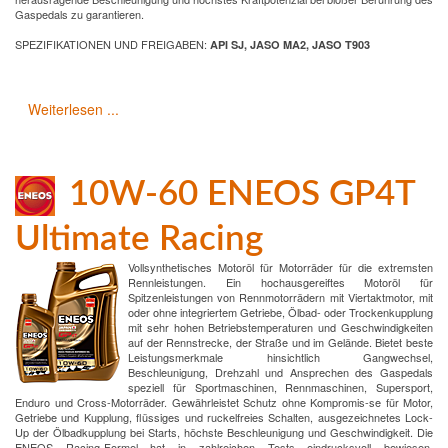
Gaspedals zu garantieren.
SPEZIFIKATIONEN UND FREIGABEN:
API SJ, JASO MA2, JASO T903
Weiterlesen ...
10W-60 ENEOS GP4T
Ultimate Racing
Vollsynthetisches Motoröl für Motorräder für die extremsten
Rennleistungen. Ein hochausgereiftes Motoröl für
Spitzenleistungen von Rennmotorrädern mit Viertaktmotor, mit
oder ohne integriertem Getriebe, Ölbad- oder Trockenkupplung
mit sehr hohen Betriebstemperaturen und Geschwindigkeiten
auf der Rennstrecke, der Straße und im Gelände. Bietet beste
Leistungsmerkmale hinsichtlich Gangwechsel,
Beschleunigung, Drehzahl und Ansprechen des Gaspedals
speziell für Sportmaschinen, Rennmaschinen, Supersport,
Enduro und Cross-Motorräder. Gewährleistet Schutz ohne Kompromis-se für Motor,
Getriebe und Kupplung, flüssiges und ruckelfreies Schalten, ausgezeichnetes Lock-
Up der Ölbadkupplung bei Starts, höchste Beschleunigung und Geschwindigkeit. Die
ENEOS Racing-Formel hat in zahlreichen Tests eindrucksvoll bewiesen,