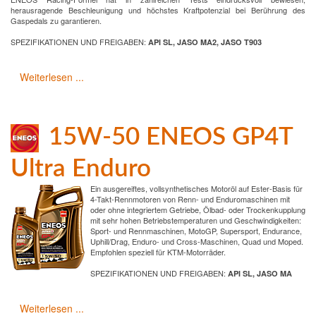
herausragende Beschleunigung und höchstes Kraftpotenzial bei Berührung des
Gaspedals zu garantieren.
SPEZIFIKATIONEN UND FREIGABEN:
API SL, JASO MA2, JASO T903
Weiterlesen ...
15W-50 ENEOS GP4T
Ultra Enduro
Ein ausgereiftes, vollsynthetisches Motoröl auf Ester-Basis für
4-Takt-Rennmotoren von Renn- und Enduromaschinen mit
oder ohne integriertem Getriebe, Ölbad- oder Trockenkupplung
mit sehr hohen Betriebstemperaturen und Geschwindigkeiten:
Sport- und Rennmaschinen, MotoGP, Supersport, Endurance,
Uphill/Drag, Enduro- und Cross-Maschinen, Quad und Moped.
Empfohlen speziell für KTM-Motorräder.
SPEZIFIKATIONEN UND FREIGABEN:
API SL, JASO MA
Weiterlesen ...