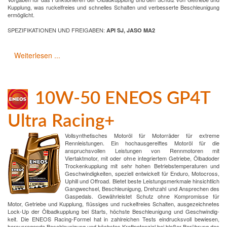
Kupplung, was ruckelfreies und schnelles Schalten und verbesserte Beschleunigung
ermöglicht.
SPEZIFIKATIONEN UND FREIGABEN:
API SJ, JASO MA2
Weiterlesen ...
10W-50 ENEOS GP4T
Ultra Racing+
Vollsynthetisches Motoröl für Motorräder für extreme
Rennleistungen. Ein hochausgereiftes Motoröl für die
anspruchsvollen Leistungen von Rennmotoren mit
Viertaktmotor, mit oder ohne integriertem Getriebe, Ölbadoder
Trockenkupplung mit sehr hohen Betriebstemperaturen und
Geschwindigkeiten, speziell entwickelt für Enduro, Motocross,
Uphill und Offroad. Bietet beste Leistungsmerkmale hinsichtlich
Gangwechsel, Beschleunigung, Drehzahl und Ansprechen des
Gaspedals. Gewährleistet Schutz ohne Kompromisse für
Motor, Getriebe und Kupplung, flüssiges und ruckelfreies Schalten, ausgezeichnetes
Lock-Up der Ölbadkupplung bei Starts, höchste Beschleunigung und Geschwindig-
keit. Die ENEOS Racing-Formel hat in zahlreichen Tests eindrucksvoll bewiesen,
herausragende Beschleunigung und höchstes Kraftpotenzial bei bloßer Berührung des