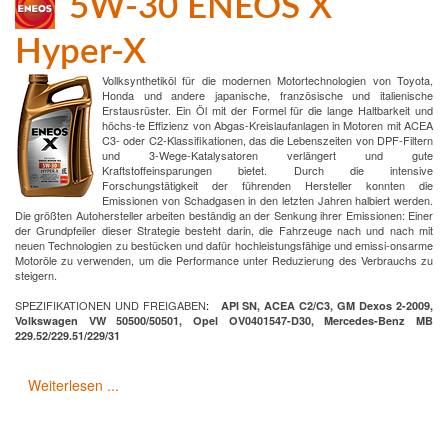
5W-30 ENEOS X
Hyper-X
Vollksynthetiköl für die modernen Motortechnologien von Toyota,
Honda und andere japanische, französische und italienische
Erstausrüster. Ein Öl mit der Formel für die lange Haltbarkeit und
höchs-te Effizienz von Abgas-Kreislaufanlagen in Motoren mit ACEA
C3- oder C2-Klassifikationen, das die Lebenszeiten von DPF-Filtern
und 3-Wege-Katalysatoren verlängert und gute
Kraftstoffeinsparungen bietet. Durch die intensive
Forschungstätigkeit der führenden Hersteller konnten die
Emissionen von Schadgasen in den letzten Jahren halbiert werden.
Die größten Autohersteller arbeiten beständig an der Senkung ihrer Emissionen: Einer
der Grundpfeiler dieser Strategie besteht darin, die Fahrzeuge nach und nach mit
neuen Technologien zu bestücken und dafür hochleistungsfähige und emissi-onsarme
Motoröle zu verwenden, um die Performance unter Reduzierung des Verbrauchs zu
steigern.
SPEZIFIKATIONEN UND FREIGABEN
:
API SN, ACEA C2/C3, GM Dexos 2-2009,
Volkswagen VW 50500/50501, Opel OV0401547-D30, Mercedes-Benz MB
229.52/229.51/229/31
Weiterlesen ...