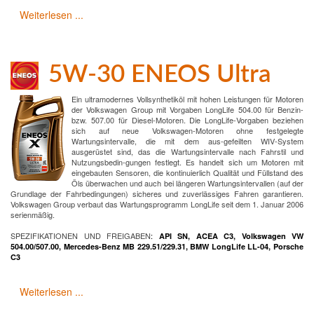
Weiterlesen ...
5W-30 ENEOS Ultra
Ein ultramodernes Vollsynthetiköl mit hohen Leistungen für Motoren
der Volkswagen Group mit Vorgaben LongLife 504.00 für Benzin-
bzw. 507.00 für Diesel-Motoren. Die LongLife-Vorgaben beziehen
sich auf neue Volkswagen-Motoren ohne festgelegte
Wartungsintervalle, die mit dem aus-gefeilten WIV-System
ausgerüstet sind, das die Wartungsintervalle nach Fahrstil und
Nutzungsbedin-gungen festlegt. Es handelt sich um Motoren mit
eingebauten Sensoren, die kontinuierlich Qualität und Füllstand des
Öls überwachen und auch bei längeren Wartungsintervallen (auf der
Grundlage der Fahrbedingungen) sicheres und zuverlässiges Fahren garantieren.
Volkswagen Group verbaut das Wartungsprogramm LongLife seit dem 1. Januar 2006
serienmäßig.
SPEZIFIKATIONEN UND FREIGABEN
:
API SN, ACEA C3, Volkswagen VW
504.00/507.00, Mercedes-Benz MB 229.51/229.31, BMW LongLife LL-04, Porsche
C3
Weiterlesen ...