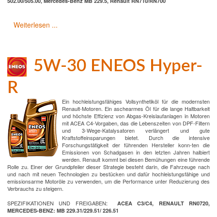
502.00/505.00, Mercedes-Benz MB 229.5, Renault RN710/RN700
Weiterlesen ...
5W-30 ENEOS Hyper-
R
Ein hochleistungsfähiges Vollsynthetiköl für die modernsten
Renault-Motoren. Ein aschearmes Öl für die lange Haltbarkeit
und höchste Effizienz von Abgas-Kreislaufanlagen in Motoren
mit ACEA C4-Vorgaben, das die Lebenszeiten von DPF-Filtern
und 3-Wege-Katalysatoren verlängert und gute
Kraftstoffeinsparungen bietet. Durch die intensive
Forschungstätigkeit der führenden Hersteller konn-ten die
Emissionen von Schadgasen in den letzten Jahren halbiert
werden. Renault kommt bei diesen Bemühungen eine führende
Rolle zu. Einer der Grundpfeiler dieser Strategie besteht darin, die Fahrzeuge nach
und nach mit neuen Technologien zu bestücken und dafür hochleistungsfähige und
emissionsarme Motoröle zu verwenden, um die Performance unter Reduzierung des
Verbrauchs zu steigern.
SPEZIFIKATIONEN UND FREIGABEN
:
ACEA C3/C4, RENAULT RN0720,
MERCEDES-BENZ: MB 229.31/229.51/ 226.51