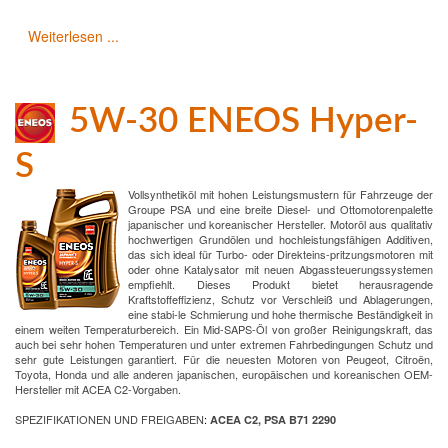
Weiterlesen ...
5W-30 ENEOS Hyper-
S
Vollsynthetiköl mit hohen Leistungsmustern für Fahrzeuge der
Groupe PSA und eine breite Diesel- und Ottomotorenpalette
japanischer und koreanischer Hersteller. Motoröl aus qualitativ
hochwertigen Grundölen und hochleistungsfähigen Additiven,
das sich ideal für Turbo- oder Direkteins-pritzungsmotoren mit
oder ohne Katalysator mit neuen Abgassteuerungssystemen
empfiehlt. Dieses Produkt bietet herausragende
Kraftstoffeffizienz, Schutz vor Verschleiß und Ablagerungen,
eine stabi-le Schmierung und hohe thermische Beständigkeit in
einem weiten Temperaturbereich. Ein Mid-SAPS-Öl von großer Reinigungskraft, das
auch bei sehr hohen Temperaturen und unter extremen Fahrbedingungen Schutz und
sehr gute Leistungen garantiert. Für die neuesten Motoren von Peugeot, Citroën,
Toyota, Honda und alle anderen japanischen, europäischen und koreanischen OEM-
Hersteller mit ACEA C2-Vorgaben.
SPEZIFIKATIONEN UND FREIGABEN
:
ACEA C2, PSA B71 2290