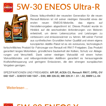
5W-30 ENEOS Ultra-R
Dieses Vollsynthetiköl der neuesten Generation für die neuen
Renault-Motoren ist mit seiner niedrigen Viskosität eines der
ersten neuen ENEOS-Motoröle, das eigens auf
Herstellervorgaben abgestimmt ist. Dieses Produkt wurde im
Hinblick auf die wechselnden Anforderungen von Motoren
entwickelt, um deren Lebenszyklus und Leistungen zu
verbessern und emissionsärmer zu fahren. Mit seiner Formel
aus synthetischen Grundölen hoher Qualität und einem eigens
konzipierten Additiv-Paket ist es ein exklusives, technologisch
fortschrittliches Produkt für Fahrzeuge von Renault mit RN17-Freigaben. Das Produkt
garantiert langes Motorleben, gründlichere Sauberkeit der Kolben, Schutz vor Ablage-
rungen und Verschleiß. Dank seiner niedrigen Viskosität mit einem hohen
Viskositätsindex und reibungsmindernden Additiven garantiert es herausragende
Kraftstoffeinsparung und geringere Emissionen, die den strengen europäischen
Vorgaben genügen.
SPEZIFIKATIONEN UND FREIGABEN
:
API SP, ACEA C3, Renault RN17, OPEL OV
040 1547 – G30/OV 040 1547 – D30, MB 226.52, MB 229.31 / .51 / .52, BMW LL-04
Weiterlesen ...