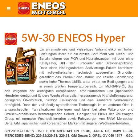
5W-30 ENEOS Hyper
Ein ultramodernes und vielseitiges Vollsynthetiköl mit hohen
Leistungsmustern für ein breites Sorti-ment von Diesel- und
Benzinmotoren von PKW und Nutzfahrzeugen mit oder ohne
Katalysator, DPF-Filter, Turbolader oder Direkteinspritzung.
Dank eines leistungsstarken Addivierungs-Pakets kombiniert
mit vollsynthetischen, technisch ausgereiften Grundölen
garantiert das Produkt eine stabile und rasche Schmierung
sowie hohe Thermostabilität unter extremen Bedingungen und
in einem großen Temperaturbereich. Ein Mid-SAPS-Öl, das
den Vorgaben der wichtigsten europäischen, ame-rikanischen und japanischen
Hersteller genügt und längere Wechselintervalle, herausragende Kraftstoffeinsparung,
geringeren Ölverbrauch, niedrige Emissionen und eine sauberere Verbrennung
ermöglicht. Dank der vollständig synthetischen Technologie ist es anderen Ölen in
anspruchsvollen Fahrsituationen überlegen und bietet bei allen Witterungs- und
Straßenverhältnissen hervorragenden Schutz. Geeignet für PKWs der Volkswagen
Group mit normalen Wechselintervallen sowie Fahrzeu-gen von BMW, Mercedes-
Benz, GM, japanischen und koreanischen Marken mit längeren Wechselin-tervallen.
SPEZIFIKATIONEN UND FREIGABEN:
API SN PLUS, ACEA C3, BMW LL-04,
MERCEDES-BENZ: 229.52/229.51/ 229.31, GM Dexos 2, OPEL OV 040 1547 – G30,