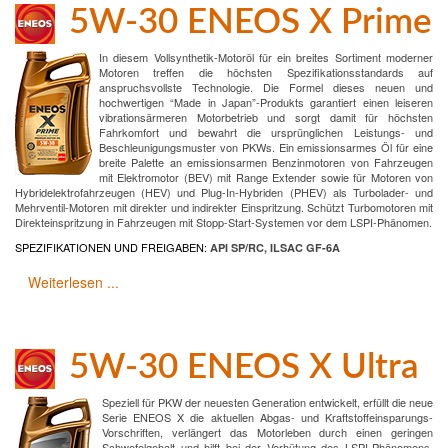
5W-30 ENEOS X Prime
In diesem Vollsynthetik-Motoröl für ein breites Sortiment moderner
Motoren treffen die höchsten Spezifikationsstandards auf
anspruchsvollste Technologie. Die Formel dieses neuen und
hochwertigen “Made in Japan”-Produkts garantiert einen leiseren
vibrationsärmeren Motorbetrieb und sorgt damit für höchsten
Fahrkomfort und bewahrt die ursprünglichen Leistungs- und
Beschleunigungsmuster von PKWs. Ein emissionsarmes Öl für eine
breite Palette an emissionsarmen Benzinmotoren von Fahrzeugen
mit Elektromotor (BEV) mit Range Extender sowie für Motoren von
Hybridelektrofahrzeugen (HEV) und Plug-In-Hybriden (PHEV) als Turbolader- und
Mehrventil-Motoren mit direkter und indirekter Einspritzung. Schützt Turbomotoren mit
Direkteinspritzung in Fahrzeugen mit Stopp-Start-Systemen vor dem LSPI-Phänomen.
SPEZIFIKATIONEN UND FREIGABEN:
API SP/RC, ILSAC GF-6A
Weiterlesen ...
5W-30 ENEOS X Ultra
Speziell für PKW der neuesten Generation entwickelt, erfüllt die neue
Serie ENEOS X die aktuellen Abgas- und Kraftstoffeinsparungs-
Vorschriften, verlängert das Motorleben durch einen geringen
Schwefelgehalt und hilft bei der Verhütung des LSPI-Phänomens.