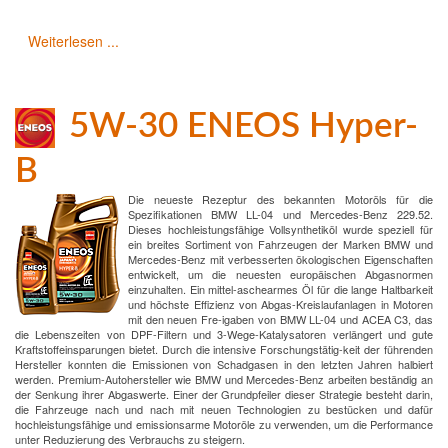
Weiterlesen ...
5W-30 ENEOS Hyper-
B
Die neueste Rezeptur des bekannten Motoröls für die
Spezifikationen BMW LL-04 und Mercedes-Benz 229.52.
Dieses hochleistungsfähige Vollsynthetiköl wurde speziell für
ein breites Sortiment von Fahrzeugen der Marken BMW und
Mercedes-Benz mit verbesserten ökologischen Eigenschaften
entwickelt, um die neuesten europäischen Abgasnormen
einzuhalten. Ein mittel-aschearmes Öl für die lange Haltbarkeit
und höchste Effizienz von Abgas-Kreislaufanlagen in Motoren
mit den neuen Fre-igaben von BMW LL-04 und ACEA C3, das
die Lebenszeiten von DPF-Filtern und 3-Wege-Katalysatoren verlängert und gute
Kraftstoffeinsparungen bietet. Durch die intensive Forschungstätig-keit der führenden
Hersteller konnten die Emissionen von Schadgasen in den letzten Jahren halbiert
werden. Premium-Autohersteller wie BMW und Mercedes-Benz arbeiten beständig an
der Senkung ihrer Abgaswerte. Einer der Grundpfeiler dieser Strategie besteht darin,
die Fahrzeuge nach und nach mit neuen Technologien zu bestücken und dafür
hochleistungsfähige und emissionsarme Motoröle zu verwenden, um die Performance
unter Reduzierung des Verbrauchs zu steigern.