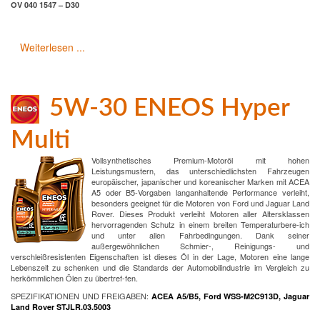
OV 040 1547 – D30
Weiterlesen ...
5W-30 ENEOS Hyper
Multi
Vollsynthetisches Premium-Motoröl mit hohen
Leistungsmustern, das unterschiedlichsten Fahrzeugen
europäischer, japanischer und koreanischer Marken mit ACEA
A5 oder B5-Vorgaben langanhaltende Performance verleiht,
besonders geeignet für die Motoren von Ford und Jaguar Land
Rover. Dieses Produkt verleiht Motoren aller Altersklassen
hervorragenden Schutz in einem breiten Temperaturbere-ich
und unter allen Fahrbedingungen. Dank seiner
außergewöhnlichen Schmier-, Reinigungs- und
verschleißresistenten Eigenschaften ist dieses Öl in der Lage, Motoren eine lange
Lebenszeit zu schenken und die Standards der Automobilindustrie im Vergleich zu
herkömmlichen Ölen zu übertref-fen.
SPEZIFIKATIONEN UND FREIGABEN:
ACEA A5/B5, Ford WSS-M2C913D, Jaguar
Land Rover STJLR.03.5003