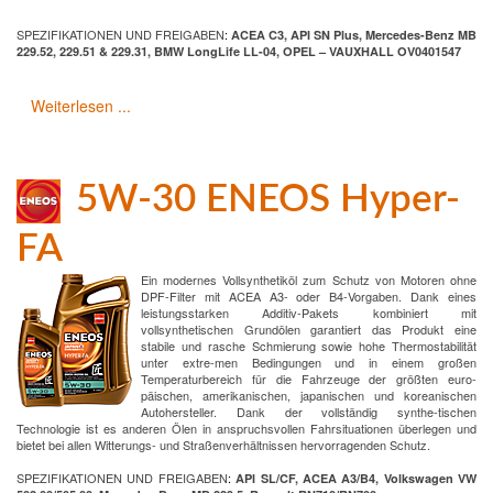
SPEZIFIKATIONEN UND FREIGABEN
:
ACEA C3, API SN Plus, Mercedes-Benz MB
229.52, 229.51 & 229.31, BMW LongLife LL-04, OPEL – VAUXHALL OV0401547
Weiterlesen ...
5W-30 ENEOS Hyper-
FA
Ein modernes Vollsynthetiköl zum Schutz von Motoren ohne
DPF-Filter mit ACEA A3- oder B4-Vorgaben. Dank eines
leistungsstarken Additiv-Pakets kombiniert mit
vollsynthetischen Grundölen garantiert das Produkt eine
stabile und rasche Schmierung sowie hohe Thermostabilität
unter extre-men Bedingungen und in einem großen
Temperaturbereich für die Fahrzeuge der größten euro-
päischen, amerikanischen, japanischen und koreanischen
Autohersteller. Dank der vollständig synthe-tischen
Technologie ist es anderen Ölen in anspruchsvollen Fahrsituationen überlegen und
bietet bei allen Witterungs- und Straßenverhältnissen hervorragenden Schutz.
SPEZIFIKATIONEN UND FREIGABEN
:
API SL/CF, ACEA A3/B4, Volkswagen VW