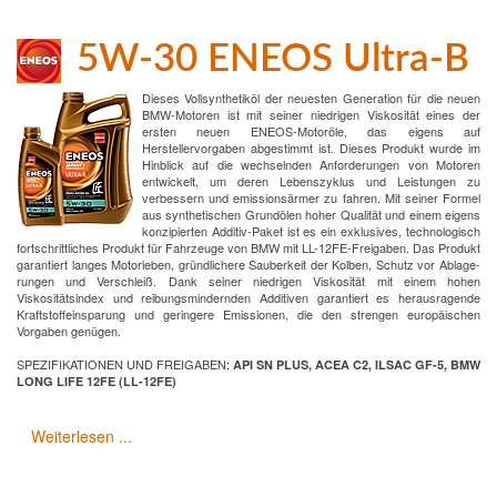
5W-30 ENEOS Ultra-B
Dieses Vollsynthetiköl der neuesten Generation für die neuen
BMW-Motoren ist mit seiner niedrigen Viskosität eines der
ersten neuen ENEOS-Motoröle, das eigens auf
Herstellervorgaben abgestimmt ist. Dieses Produkt wurde im
Hinblick auf die wechselnden Anforderungen von Motoren
entwickelt, um deren Lebenszyklus und Leistungen zu
verbessern und emissionsärmer zu fahren. Mit seiner Formel
aus synthetischen Grundölen hoher Qualität und einem eigens
konzipierten Additiv-Paket ist es ein exklusives, technologisch
fortschrittliches Produkt für Fahrzeuge von BMW mit LL-12FE-Freigaben. Das Produkt
garantiert langes Motorleben, gründlichere Sauberkeit der Kolben, Schutz vor Ablage-
rungen und Verschleiß. Dank seiner niedrigen Viskosität mit einem hohen
Viskositätsindex und reibungsmindernden Additiven garantiert es herausragende
Kraftstoffeinsparung und geringere Emissionen, die den strengen europäischen
Vorgaben genügen.
SPEZIFIKATIONEN UND FREIGABEN
:
API SN PLUS, ACEA C2, ILSAC GF-5, BMW
LONG LIFE 12FE (LL-12FE)
Weiterlesen ...