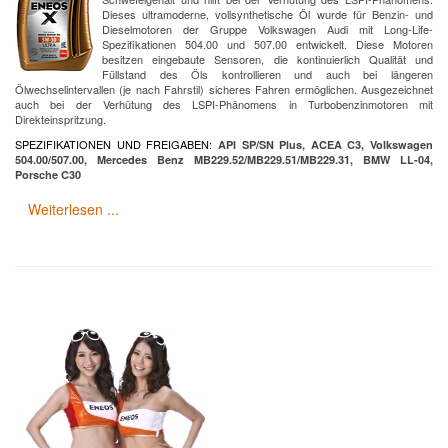
Dieses ultramoderne, vollsynthetische Öl wurde für Benzin- und
Dieselmotoren der Gruppe Volkswagen Audi mit Long-Life-
Spezifikationen 504.00 und 507.00 entwickelt. Diese Motoren
besitzen eingebaute Sensoren, die kontinuierlich Qualität und
Füllstand des Öls kontrollieren und auch bei längeren
Ölwechselintervallen (je nach Fahrstil) sicheres Fahren ermöglichen. Ausgezeichnet
auch bei der Verhütung des LSPI-Phänomens in Turbobenzinmotoren mit
Direkteinspritzung.
SPEZIFIKATIONEN UND FREIGABEN:
API SP/SN Plus, ACEA C3, Volkswagen
504.00/507.00, Mercedes Benz MB229.52/MB229.51/MB229.31, BMW LL-04,
Porsche C30
Weiterlesen ...