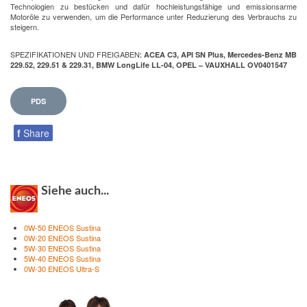
Technologien zu bestücken und dafür hochleistungsfähige und emissionsarme
Motoröle zu verwenden, um die Performance unter Reduzierung des Verbrauchs zu
steigern.
SPEZIFIKATIONEN UND FREIGABEN
:
ACEA C3, API SN Plus, Mercedes-Benz MB
229.52, 229.51 & 229.31, BMW LongLife LL-04, OPEL – VAUXHALL OV0401547
PDS
f
Share
Siehe auch...
0W-50 ENEOS Sustina
0W-20 ENEOS Sustina
5W-30 ENEOS Sustina
5W-40 ENEOS Sustina
0W-30 ENEOS Ultra-S