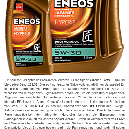
Die neueste Rezeptur des bekannten Motoröls für die Spezifikationen BMW LL-04 und
Mercedes-Benz 229.52. Dieses hochleistungsfähige Vollsynthetiköl wurde speziell für
ein breites Sortiment von Fahrzeugen der Marken BMW und Mercedes-Benz mit
verbesserten ökologischen Eigenschaften entwickelt, um die neuesten europäischen
Abgasnormen einzuhalten. Ein mittel-aschearmes Öl für die lange Haltbarkeit und
höchste Effizienz von Abgas-Kreislaufanlagen in Motoren mit den neuen Fre-igaben
von BMW LL-04 und ACEA C3, das die Lebenszeiten von DPF-Filtern und 3-Wege-
Katalysatoren verlängert und gute Kraftstoffeinsparungen bietet. Durch die intensive
Forschungstätig-keit der führenden Hersteller konnten die Emissionen von
Schadgasen in den letzten Jahren halbiert werden. Premium-Autohersteller wie BMW
und Mercedes-Benz arbeiten beständig an der Senkung ihrer Abgaswerte. Einer der
Grundpfeiler dieser Strategie besteht darin, die Fahrzeuge nach und nach mit neuen