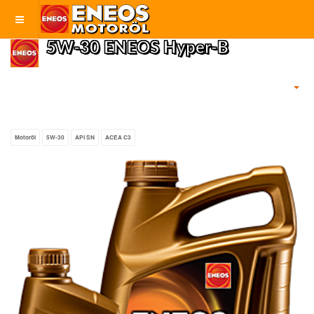
5W-30 ENEOS Hyper-B
Motoröl
5W-30
API SN
ACEA C3