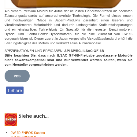
AIn diesem Premium-Motoröl für Autos der neuesten Generation treffen die höchsten
Zulassungsstandards auf anspruchsvollste Technologie. Die Formel dieses neuen
und hochwertigen “Made in Japan”-Produkts garantiert einen leiseren und
vibrationsärmeren Motorbetrieb und dadurch umfangreiche Kraftstoffeinsparungen
und ein einzigartiges Fahrerlebnis Ein Spezialöl für die neuesten Benzinmotoren,
Hybrid- und Elektro-Benzin-Hybridmotoren, für die eine Viskosität von 0W-16
vorgeschrieben ist. Dieser zuerst in Japan vorgestellte Viskositätsstandard erhöht die
Leistungsfähigkeit des Motors und verkürzt seine Aufwärmphase.
SPEZIFIKATIONEN UND FREIGABEN:
API SP/RC, ILSAC GF-6B
Bitte beachten Sie, dass nach ILSAC GF-6B-Freigabe zugelassene Motoröle
nicht abwärtskompatibel sind und nur verwendet werden sollten, wenn sie
vom Hersteller vorgeschrieben werden.
PDS
f
Share
Siehe auch...
0W-50 ENEOS Sustina