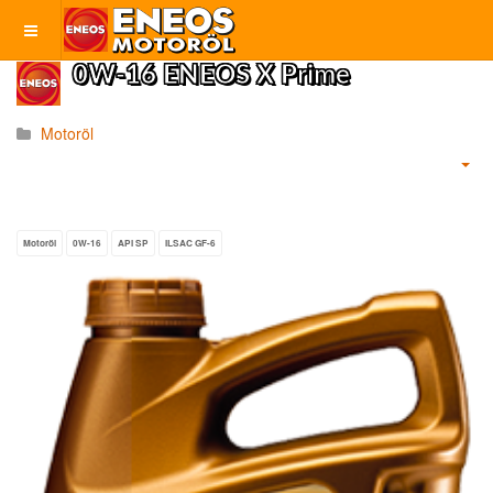
0W-16 ENEOS X Prime
Motoröl
Motoröl
0W-16
API SP
ILSAC GF-6