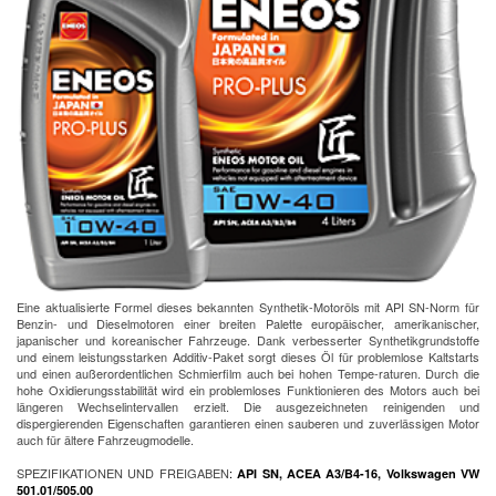
Eine aktualisierte Formel dieses bekannten Synthetik-Motoröls mit API SN-Norm für
Benzin- und Dieselmotoren einer breiten Palette europäischer, amerikanischer,
japanischer und koreanischer Fahrzeuge. Dank verbesserter Synthetikgrundstoffe
und einem leistungsstarken Additiv-Paket sorgt dieses Öl für problemlose Kaltstarts
und einen außerordentlichen Schmierfilm auch bei hohen Tempe-raturen. Durch die
hohe Oxidierungsstabilität wird ein problemloses Funktionieren des Motors auch bei
längeren Wechselintervallen erzielt. Die ausgezeichneten reinigenden und
dispergierenden Eigenschaften garantieren einen sauberen und zuverlässigen Motor
auch für ältere Fahrzeugmodelle.
SPEZIFIKATIONEN UND FREIGABEN
:
API SN, ACEA A3/B4-16, Volkswagen VW
501.01/505.00