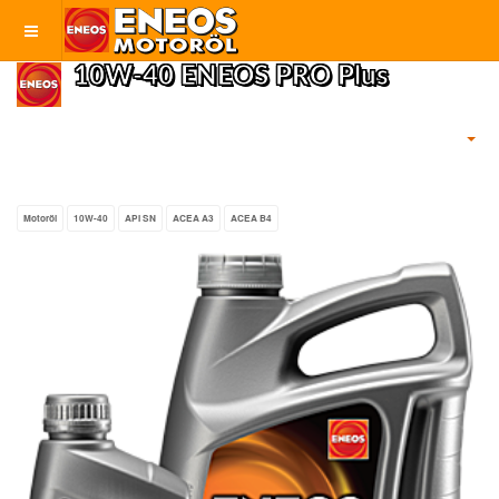
10W-40 ENEOS PRO Plus
Motoröl
10W-40
API SN
ACEA A3
ACEA B4